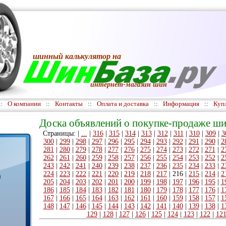
шинный калькулятор
на
интернет-магазин шин
::
О компании
::
Контакты
::
Оплата и доставка
::
Информация
::
Куп
Доска объявлений о покупке-продаже ши
Страницы: |
...
|
316
|
315
|
314
|
313
|
312
|
311
|
310
|
309
|
3
300
|
299
|
298
|
297
|
296
|
295
|
294
|
293
|
292
|
291
|
290
|
2
281
|
280
|
279
|
278
|
277
|
276
|
275
|
274
|
273
|
272
|
271
|
2
262
|
261
|
260
|
259
|
258
|
257
|
256
|
255
|
254
|
253
|
252
|
2
243
|
242
|
241
|
240
|
239
|
238
|
237
|
236
|
235
|
234
|
233
|
2
224
|
223
|
222
|
221
|
220
|
219
|
218
|
217
|
216
|
215
|
214
|
2
)
205
|
204
|
203
|
202
|
201
|
200
|
199
|
198
|
197
|
196
|
195
|
1
186
|
185
|
184
|
183
|
182
|
181
|
180
|
179
|
178
|
177
|
176
|
1
167
|
166
|
165
|
164
|
163
|
162
|
161
|
160
|
159
|
158
|
157
|
1
148
|
147
|
146
|
145
|
144
|
143
|
142
|
141
|
140
|
139
|
138
|
1
129
|
128
|
127
|
126
|
125
|
124
|
123
|
122
|
12