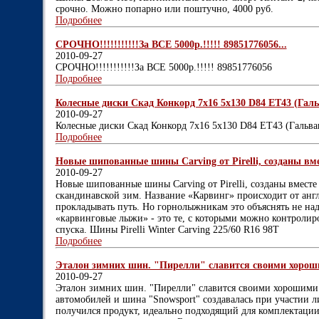
срочно. Можно попарно или поштучно, 4000 руб.
Подробнее
СРОЧНО!!!!!!!!!!!За ВСЕ 5000р.!!!!! 89851776056...
2010-09-27
СРОЧНО!!!!!!!!!!!За ВСЕ 5000р.!!!!! 89851776056
Подробнее
Колесные диски Скад Конкорд 7x16 5x130 D84 ET43 (Гальв
2010-09-27
Колесные диски Скад Конкорд 7x16 5x130 D84 ET43 (Гальва
Подробнее
Новые шипованные шины Carving от Pirelli, созданы вмес
2010-09-27
Новые шипованные шины Carving от Pirelli, созданы вместе
скандинавской зим. Название «Карвинг» происходит от англи
прокладывать путь. Но горнолыжникам это объяснять не над
«карвинговые лыжи» - это те, с которыми можно контролир
спуска. Шины Pirelli Winter Carving 225/60 R16 98T
Подробнее
Эталон зимних шин. "Пирелли" славится своими хороши
2010-09-27
Эталон зимних шин. "Пирелли" славится своими хорошими
автомобилей и шина "Snowsport" создавалась при участии л
получился продукт, идеально подходящий для комплектации