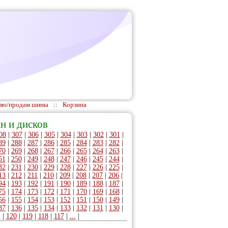
лю/продам шины
::
Корзина
н и дисков
08
|
307
|
306
|
305
|
304
|
303
|
302
|
301
|
89
|
288
|
287
|
286
|
285
|
284
|
283
|
282
|
70
|
269
|
268
|
267
|
266
|
265
|
264
|
263
|
51
|
250
|
249
|
248
|
247
|
246
|
245
|
244
|
32
|
231
|
230
|
229
|
228
|
227
|
226
|
225
|
13
|
212
|
211
|
210
|
209
|
208
|
207
|
206
|
94
|
193
|
192
|
191
|
190
|
189
|
188
|
187
|
75
|
174
|
173
|
172
|
171
|
170
|
169
|
168
|
56
|
155
|
154
|
153
|
152
|
151
|
150
|
149
|
37
|
136
|
135
|
134
|
133
|
132
|
131
|
130
|
1
|
120
|
119
|
118
|
117
|
...
|