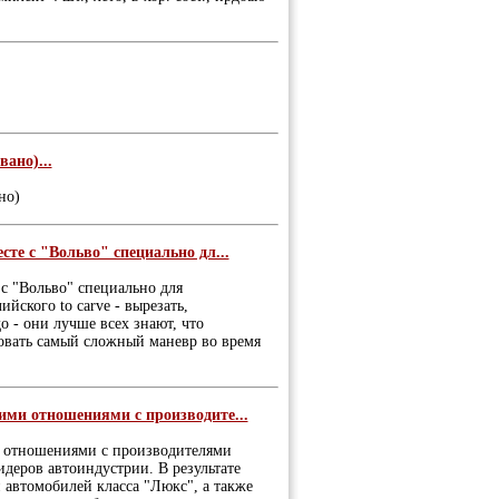
ано)...
но)
те с "Вольво" специально дл...
 с "Вольво" специально для
йского to carve - вырезать,
о - они лучше всех знают, что
овать самый сложный маневр во время
ми отношениями с производите...
 отношениями с производителями
идеров автоиндустрии. В результате
 автомобилей класса "Люкс", а также