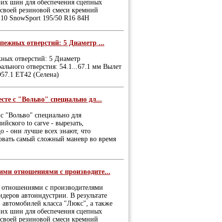
них шин для обеспечения сцепных
 своей резиновой смеси кремний
210 SnowSport 195/50 R16 84H
пежных отверстий: 5 Диаметр ...
жных отверстий: 5 Диаметр
ального отверстия: 54.1...67.1 мм Вылет
D57.1 ET42 (Селена)
те с "Вольво" специально дл...
 с "Вольво" специально для
йского to carve - вырезать,
о - они лучше всех знают, что
овать самый сложный маневр во время
ми отношениями с производите...
 отношениями с производителями
идеров автоиндустрии. В результате
 автомобилей класса "Люкс", а также
них шин для обеспечения сцепных
 своей резиновой смеси кремний