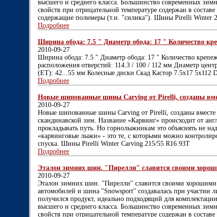
высшего и среднего класса. Большинство современных зим
свойств при отрицательной температуре содержан в составе
содержащие полимеры (т.н. "силика"). Шины Pirelli Winter 
Подробнее
Ширина обода: 7.5 " Диаметр обода: 17 " Количество кре
2010-09-27
Ширина обода: 7.5 " Диаметр обода: 17 " Количество крепе
расположения отверстий: 114.3 / 100 / 112 мм Диаметр центр
(ET): 42...55 мм Колесные диски Скад Кастор 7.5x17 5x112 
Подробнее
Новые шипованные шины Carving от Pirelli, созданы вмес
2010-09-27
Новые шипованные шины Carving от Pirelli, созданы вместе
скандинавской зим. Название «Карвинг» происходит от англи
прокладывать путь. Но горнолыжникам это объяснять не над
«карвинговые лыжи» - это те, с которыми можно контролир
спуска. Шины Pirelli Winter Carving 215/55 R16 93T
Подробнее
Эталон зимних шин. "Пирелли" славится своими хороши
2010-09-27
Эталон зимних шин. "Пирелли" славится своими хорошими
автомобилей и шина "Snowsport" создавалась при участии л
получился продукт, идеально подходящий для комплектации
высшего и среднего класса. Большинство современных зим
свойств при отрицательной температуре содержан в составе