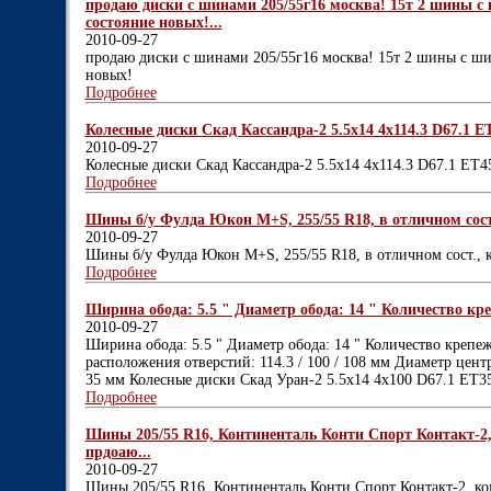
продаю диски с шинами 205/55г16 москва! 15т 2 шины с
состояние новых!...
2010-09-27
продаю диски с шинами 205/55г16 москва! 15т 2 шины с ш
новых!
Подробнее
Колесные диски Скад Кассандра-2 5.5x14 4x114.3 D67.1 ET
2010-09-27
Колесные диски Скад Кассандра-2 5.5x14 4x114.3 D67.1 ET4
Подробнее
Шины б/у Фулда Юкон М+S, 255/55 R18, в отличном сост.
2010-09-27
Шины б/у Фулда Юкон М+S, 255/55 R18, в отличном сост., 
Подробнее
Ширина обода: 5.5 " Диаметр обода: 14 " Количество кре
2010-09-27
Ширина обода: 5.5 " Диаметр обода: 14 " Количество крепеж
расположения отверстий: 114.3 / 100 / 108 мм Диаметр цент
35 мм Колесные диски Скад Уран-2 5.5x14 4x100 D67.1 ET3
Подробнее
Шины 205/55 R16, Континенталь Конти Спорт Контакт-2, ко
прдоаю...
2010-09-27
Шины 205/55 R16, Континенталь Конти Спорт Контакт-2, комп