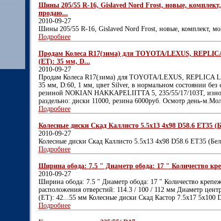
Шины 205/55 R-16, Gislaved Nord Frost, новые, комплект
продаю...
2010-09-27
Шины 205/55 R-16, Gislaved Nord Frost, новые, комплект, м
Подробнее
Продам Колеса R17(зима) для TOYOTA/LEXUS, REPLICA L
(ET): 35 мм, D...
2010-09-27
Продам Колеса R17(зима) для TOYOTA/LEXUS, REPLICA LX2,
35 мм, D:60, 1 мм, цвет Silver, в нормальном состоянии без
резиной NOKIAN HAKKAPELIITTA 5, 235/55/17/103T, износ 
раздельно: диски 11000, резина 6000руб. Осмотр день-м.Мо
Подробнее
Колесные диски Скад Каллисто 5.5x13 4x98 D58.6 ET35 (Б
2010-09-27
Колесные диски Скад Каллисто 5.5x13 4x98 D58.6 ET35 (Бе
Подробнее
Ширина обода: 7.5 " Диаметр обода: 17 " Количество кре
2010-09-27
Ширина обода: 7.5 " Диаметр обода: 17 " Количество крепе
расположения отверстий: 114.3 / 100 / 112 мм Диаметр центр
(ET): 42...55 мм Колесные диски Скад Кастор 7.5x17 5x100 
Подробнее