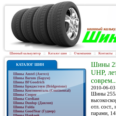
шинный кальку
Шинный калькулятор
::
Каталог шин
::
О компании
::
Контакты
Шины 25
КАТАЛОГ ШИН
UHP, ле
Шины Amtel (Амтел)
Шины Barum (Барум)
соврем..
Шины BFGoodrich
Шины Бриджстоун (Bridgestone)
2010-06-03
Шины Континенталь (Continental)
Шины 255/
Шины Cooper
Шины Cordiant
высокоскор
Шины Dunlop (Данлоп)
отл. сост.
Шины Fulda
Шины GoodYear (Гудиер)
парами, 14
Шины Hankook