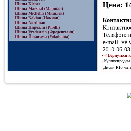
Цена: 1
Шины Kleber
Шины Marshal (Маршал)
Шины Michelin (Мишлен)
Шины Nokian (Нокиан)
Контактн
Шины Nordman
Контактное
Шины Пирелли (Pirelli)
Шины Vredestein (Фредештайн)
Телефон: н
Шины Йокогама (Yokohama)
e-mail: не 
2010-06-03
<< Вернуться к
Куплю/продам
Диски R16 литы