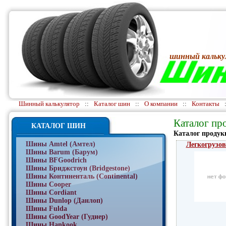
шинный кальку
Шинный калькулятор
::
Каталог шин
::
О компании
::
Контакты
Каталог пр
КАТАЛОГ ШИН
Каталог продук
Шины Amtel (Амтел)
Легкогрузо
Шины Barum (Барум)
Шины BFGoodrich
Шины Бриджстоун (Bridgestone)
Шины Континенталь (Continental)
Шины Cooper
Шины Cordiant
Шины Dunlop (Данлоп)
Шины Fulda
Шины GoodYear (Гудиер)
Шины Hankook