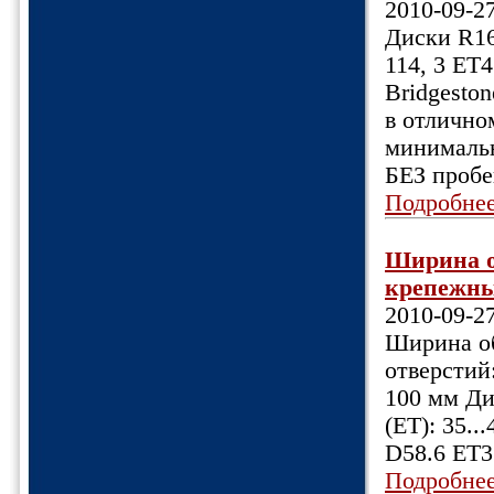
2010-09-2
Диски R16
114, 3 ET
Bridgeston
в отлично
минимальн
БЕЗ пробе
Подробне
Ширина об
крепежных
2010-09-2
Ширина об
отверстий:
100 мм Ди
(ET): 35.
D58.6 ET3
Подробне