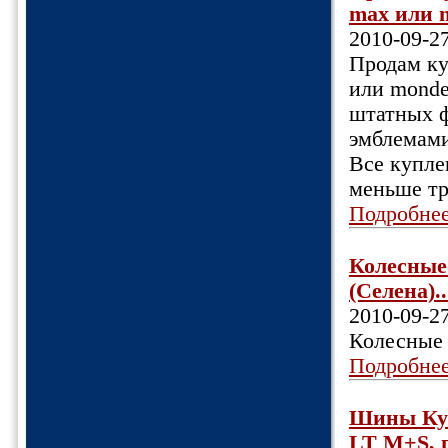
max или m
2010-09-2
Продам ку
или monde
штатных ф
эмблемами
Все купле
меньше тр
Подробне
Колесные 
(Селена)..
2010-09-2
Колесные 
Подробне
Шины Купе
LT M+S, п