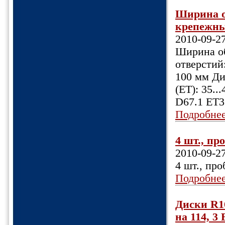
Ширина об
крепежных
2010-09-2
Ширина об
отверстий:
100 мм Ди
(ET): 35.
D67.1 ET3
Подробне
4 шт., про
2010-09-2
4 шт., про
Подробне
Диски R16
на 114, 3