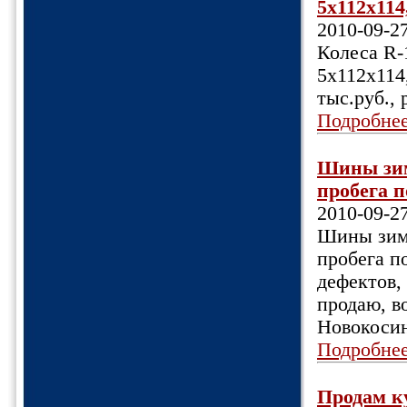
5х112х114
2010-09-2
Колеса R-
5х112х114
тыс.руб., 
Подробне
Шины зимн
пробега п
2010-09-2
Шины зимн
пробега п
дефектов, 
продаю, в
Новокоси
Подробне
Продам ку