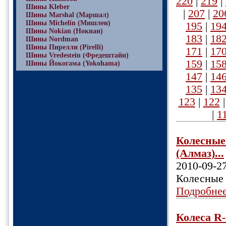
220
|
219
|
Шины Kleber
|
207
|
20
Шины Marshal (Маршал)
Шины Michelin (Мишлен)
195
|
19
Шины Nokian (Нокиан)
183
|
18
Шины Nordman
Шины Пирелли (Pirelli)
171
|
17
Шины Vredestein (Фредештайн)
159
|
15
Шины Йокогама (Yokohama)
147
|
14
135
|
13
123
|
122
|
1
Колесные 
(Алмаз)...
2010-09-2
Колесные 
Подробне
Колеса R-