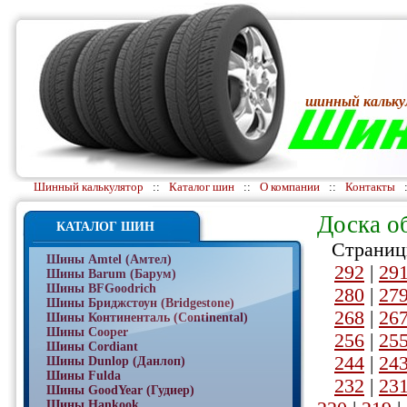
шинный кальку
Шинный калькулятор
::
Каталог шин
::
О компании
::
Контакты
Доска о
КАТАЛОГ ШИН
Страниц
Шины Amtel (Амтел)
292
|
29
Шины Barum (Барум)
Шины BFGoodrich
280
|
27
Шины Бриджстоун (Bridgestone)
268
|
26
Шины Континенталь (Continental)
Шины Cooper
256
|
25
Шины Cordiant
244
|
24
Шины Dunlop (Данлоп)
Шины Fulda
232
|
23
Шины GoodYear (Гудиер)
Шины Hankook