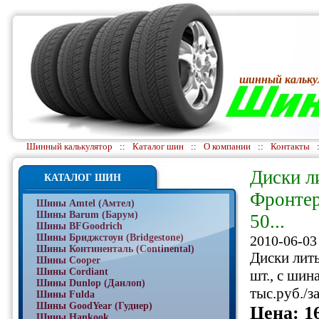
шинный кальку
Шинный калькулятор
::
Каталог шин
::
О компании
::
Контакты
Диски л
КАТАЛОГ ШИН
Фронтер
Шины Amtel (Амтел)
Шины Barum (Барум)
50...
Шины BFGoodrich
Шины Бриджстоун (Bridgestone)
2010-06-03
Шины Континенталь (Continental)
Диски лит
Шины Cooper
Шины Cordiant
шт., с шин
Шины Dunlop (Данлоп)
тыс.руб./за
Шины Fulda
Шины GoodYear (Гудиер)
Цена: 1
Шины Hankook