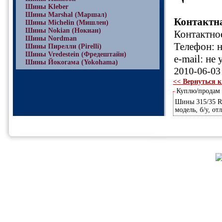
Шины Kleber
Шины Marshal (Маршал)
Контактн
Шины Michelin (Мишлен)
Шины Nokian (Нокиан)
Контактное
Шины Nordman
Телефон: н
Шины Пирелли (Pirelli)
Шины Vredestein (Фредештайн)
e-mail: не 
Шины Йокогама (Yokohama)
2010-06-03
<< Вернуться к
Куплю/продам
Шины 315/35 R2
модель, б/у, от