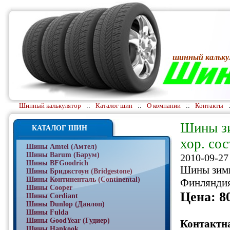
шинный кальку
Шинный калькулятор
::
Каталог шин
::
О компании
::
Контакты
Шины зи
КАТАЛОГ ШИН
хор. сос
Шины Amtel (Амтел)
Шины Barum (Барум)
2010-09-27
Шины BFGoodrich
Шины зимни
Шины Бриджстоун (Bridgestone)
Шины Континенталь (Continental)
Финляндия,
Шины Cooper
Цена: 8
Шины Cordiant
Шины Dunlop (Данлоп)
Шины Fulda
Шины GoodYear (Гудиер)
Контактн
Шины Hankook