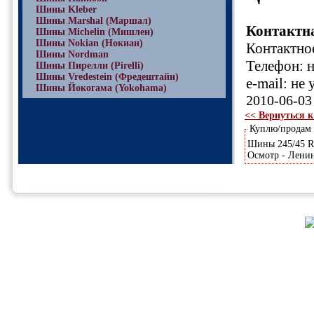
Шины Kleber
Шины Marshal (Маршал)
Контактн
Шины Michelin (Мишлен)
Шины Nokian (Нокиан)
Контактное
Шины Nordman
Телефон: н
Шины Пирелли (Pirelli)
Шины Vredestein (Фредештайн)
e-mail: не 
Шины Йокогама (Yokohama)
2010-06-03
<< Вернуться к
Куплю/продам
Шины 245/45 R-
Осмотр - Ленин