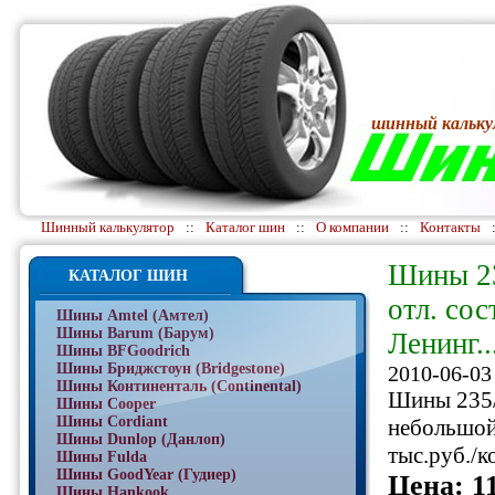
шинный кальку
Шинный калькулятор
::
Каталог шин
::
О компании
::
Контакты
Шины 23
КАТАЛОГ ШИН
отл. сос
Шины Amtel (Амтел)
Шины Barum (Барум)
Ленинг..
Шины BFGoodrich
Шины Бриджстоун (Bridgestone)
2010-06-03
Шины Континенталь (Continental)
Шины 235/7
Шины Cooper
Шины Cordiant
небольшой 
Шины Dunlop (Данлоп)
тыс.руб./к
Шины Fulda
Шины GoodYear (Гудиер)
Цена: 11
Шины Hankook