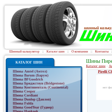
шинный кальку
Шинный калькулятор
::
Каталог шин
::
О компании
::
Контакты
Шины Пирел
КАТАЛОГ ШИН
Каталог шин
·
А
Шины Amtel (Амтел)
Pirelli C
Шины Barum (Барум)
Шины BFGoodrich
Шины Бриджстоун (Bridgestone)
Шины Континенталь (Continental)
Шины Cooper
Шины Cordiant
Шины Dunlop (Данлоп)
Шины Fulda
Шины GoodYear (Гудиер)
Шины Hankook