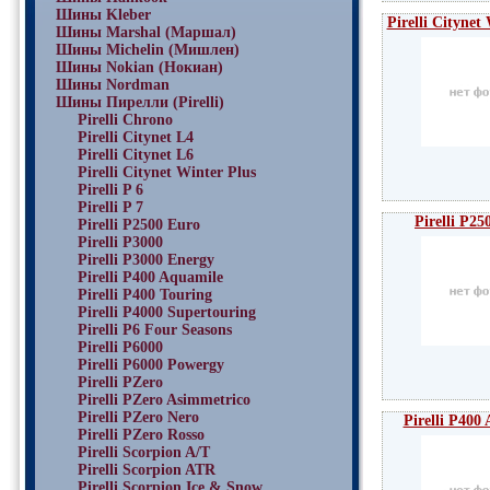
Шины Kleber
Pirelli Citynet
Шины Marshal (Маршал)
Шины Michelin (Мишлен)
Шины Nokian (Нокиан)
Шины Nordman
Шины Пирелли (Pirelli)
Pirelli Chrono
Pirelli Citynet L4
Pirelli Citynet L6
Pirelli Citynet Winter Plus
Pirelli P 6
Pirelli P 7
Pirelli P25
Pirelli P2500 Euro
Pirelli P3000
Pirelli P3000 Energy
Pirelli P400 Aquamile
Pirelli P400 Touring
Pirelli P4000 Supertouring
Pirelli P6 Four Seasons
Pirelli P6000
Pirelli P6000 Powergy
Pirelli PZero
Pirelli PZero Asimmetrico
Pirelli PZero Nero
Pirelli P400
Pirelli PZero Rosso
Pirelli Scorpion A/T
Pirelli Scorpion ATR
Pirelli Scorpion Ice & Snow