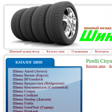
шинный кальку
Шинный калькулятор
::
Каталог шин
::
О компании
::
Контакты
Pirelli City
КАТАЛОГ ШИН
Каталог шин
·
А
Шины Amtel (Амтел)
Шины Barum (Барум)
Шины BFGoodrich
Шины Бриджстоун (Bridgestone)
Шины Континенталь (Continental)
Шины Cooper
Шины Cordiant
Шины Dunlop (Данлоп)
Шины Fulda
Шины GoodYear (Гудиер)
Шины Hankook