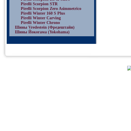
Pirelli Scorpion STR
Pirelli Scorpion Zero Asimmetrico
Pirelli Winter 160 S Plus
Pirelli Winter Carving
Pirelli Winter Chrono
Шины Vredestein (Фредештайн)
Шины Йокогама (Yokohama)