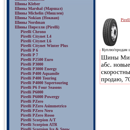
Шины Kleber
Шины Marshal (Маршал)
Шины Michelin (Мишлен)
Шины Nokian (Нокиан)
Pirel
Шины Nordman
Шины Пирелли (Pirelli)
Pirelli Chrono
Pirelli Citynet L4
Pirelli Citynet L6
Pirelli Citynet Winter Plus
Куплю/продам
Pirelli P 6
Pirelli P 7
Шины Мише
Pirelli P2500 Euro
абс. новые
Pirelli P3000
Pirelli P3000 Energy
скоростны
Pirelli P400 Aquamile
продаю, 7
Pirelli P400 Touring
Pirelli P4000 Supertouring
Pirelli P6 Four Seasons
Pirelli P6000
Pirelli P6000 Powergy
Pirelli PZero
Pirelli PZero Asimmetrico
Pirelli PZero Nero
Pirelli PZero Rosso
Pirelli Scorpion A/T
Pirelli Scorpion ATR
Pirelli Scorpion Ice & Snow