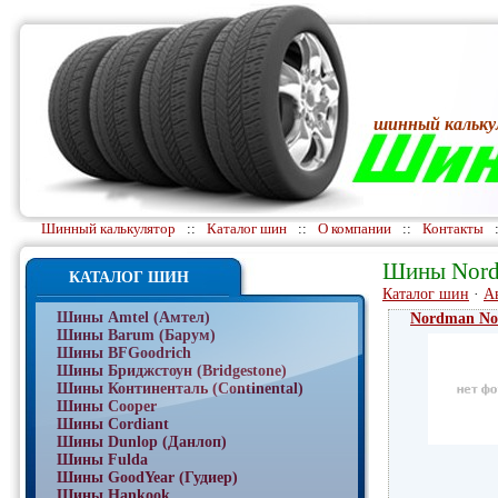
шинный кальку
Шинный калькулятор
::
Каталог шин
::
О компании
::
Контакты
Шины Nor
КАТАЛОГ ШИН
Каталог шин
·
А
Шины Amtel (Амтел)
Nordman No
Шины Barum (Барум)
Шины BFGoodrich
Шины Бриджстоун (Bridgestone)
Шины Континенталь (Continental)
Шины Cooper
Шины Cordiant
Шины Dunlop (Данлоп)
Шины Fulda
Шины GoodYear (Гудиер)
Шины Hankook