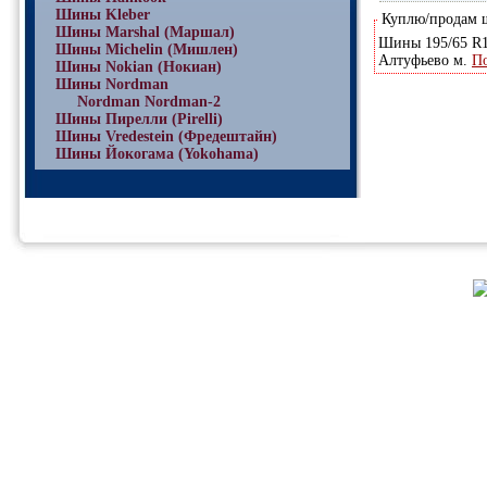
Шины Kleber
Куплю/продам
Шины Marshal (Маршал)
Шины 195/65 R15
Шины Michelin (Мишлен)
Алтуфьево м.
П
Шины Nokian (Нокиан)
Шины Nordman
Nordman Nordman-2
Шины Пирелли (Pirelli)
Шины Vredestein (Фредештайн)
Шины Йокогама (Yokohama)