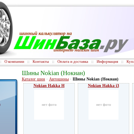
шинный калькулятор
на
интернет-магазин шин
::
О компании
::
Контакты
::
Оплата и доставка
::
Информация
::
Куп
Шины Nokian (Нокиан)
Каталог шин
·
Автошины
·
Шины Nokian (Нокиан)
Nokian Hakka H
Nokian Hakka i3
)