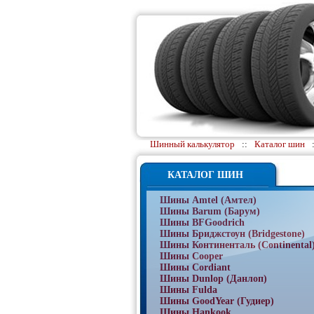
Шинный калькулятор
::
Каталог шин
КАТАЛОГ ШИН
Шины Amtel (Амтел)
Шины Barum (Барум)
Шины BFGoodrich
Шины Бриджстоун (Bridgestone)
Шины Континенталь (Continental
Шины Cooper
Шины Cordiant
Шины Dunlop (Данлоп)
Шины Fulda
Шины GoodYear (Гудиер)
Шины Hankook