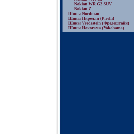
Nokian WR G2 SUV
Nokian Z
Шины Nordman
Шины Пирелли (Pirelli)
Шины Vredestein (Фредештайн)
Шины Йокогама (Yokohama)