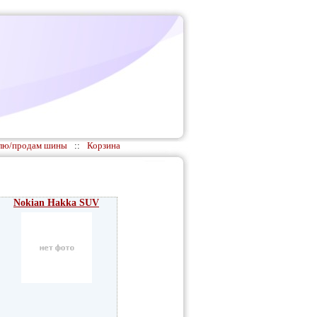
лю/продам шины
::
Корзина
Nokian Hakka SUV