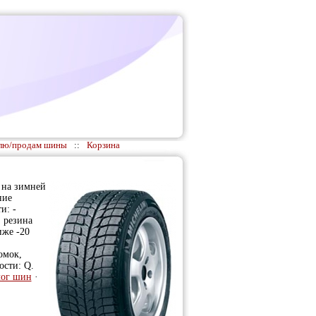
лю/продам шины
::
Корзина
 на зимней
ние
и: -
: резина
иже -20
омок,
ости: Q.
лог шин
·