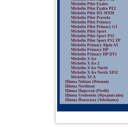
Michelin Pilot Exalto
Michelin Pilot Exalto PE2
Michelin Pilot HX MXM
Michelin Pilot Preceda
Michelin Pilot Primacy
Michelin Pilot Primacy G1
Michelin Pilot Sport
Michelin Pilot Sport PS2
Michelin Pilot Sport PS2 ZP
Michelin Primacy Alpin A3
Michelin Primacy HP
Michelin Primacy HP DT1
Michelin X-Ice
Michelin X-Ice 2
Michelin X-Ice North
Michelin X-Ice North XIN2
Michelin XCA
Шины Nokian (Нокиан)
Шины Nordman
Шины Пирелли (Pirelli)
Шины Vredestein (Фредештайн)
Шины Йокогама (Yokohama)