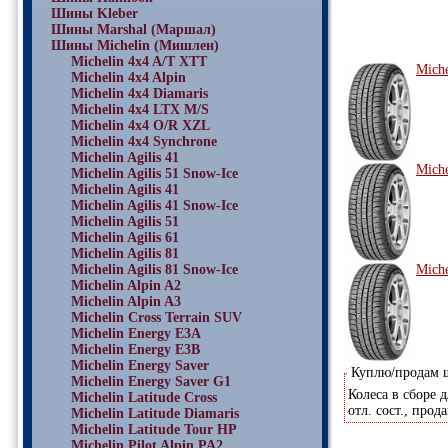
Шины Kleber
Шины Marshal (Маршал)
Шины Michelin (Мишлен)
Michelin 4x4 A/T XTT
Miche
Michelin 4x4 Alpin
Michelin 4x4 Diamaris
Michelin 4x4 LTX M/S
Michelin 4x4 O/R XZL
Michelin 4x4 Synchrone
Michelin Agilis 41
Miche
Michelin Agilis 51 Snow-Ice
Michelin Agilis 41
Michelin Agilis 41 Snow-Ice
Michelin Agilis 51
Michelin Agilis 61
Michelin Agilis 81
Michelin Agilis 81 Snow-Ice
Miche
Michelin Alpin A2
Michelin Alpin A3
Michelin Cross Terrain SUV
Michelin Energy E3A
Michelin Energy E3B
Michelin Energy Saver
Куплю/продам
Michelin Energy Saver G1
Колеса в сборе 
Michelin Latitude Cross
отл. сост., про
Michelin Latitude Diamaris
Michelin Latitude Tour HP
Michelin Pilot Alpin PA2