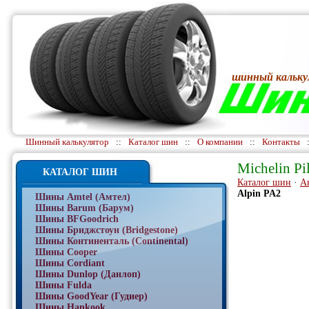
шинный кальку
Шинный калькулятор
::
Каталог шин
::
О компании
::
Контакты
Michelin Pi
КАТАЛОГ ШИН
Каталог шин
·
А
Alpin PA2
Шины Amtel (Амтел)
Шины Barum (Барум)
Шины BFGoodrich
Шины Бриджстоун (Bridgestone)
Шины Континенталь (Continental)
Шины Cooper
Шины Cordiant
Шины Dunlop (Данлоп)
Шины Fulda
Шины GoodYear (Гудиер)
Шины Hankook