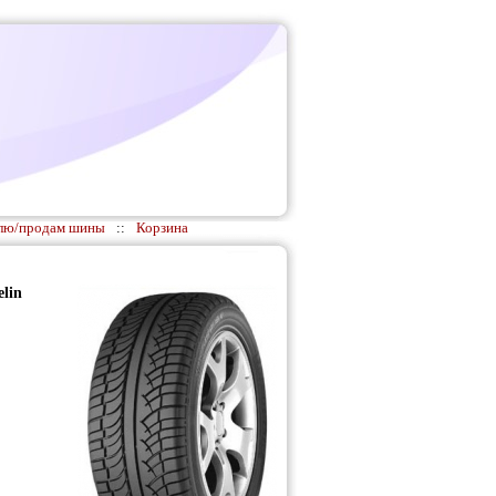
лю/продам шины
::
Корзина
lin