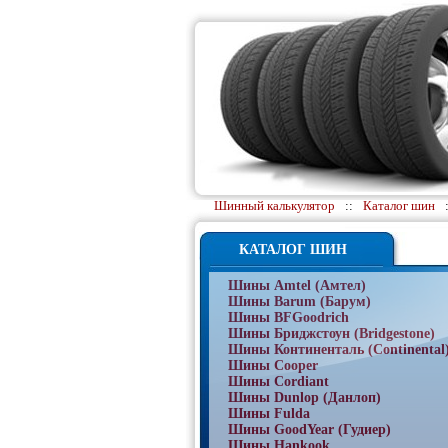
Шинный калькулятор
::
Каталог шин
КАТАЛОГ ШИН
Шины Amtel (Амтел)
Шины Barum (Барум)
Шины BFGoodrich
Шины Бриджстоун (Bridgestone)
Шины Континенталь (Continental
Шины Cooper
Шины Cordiant
Шины Dunlop (Данлоп)
Шины Fulda
Шины GoodYear (Гудиер)
Шины Hankook