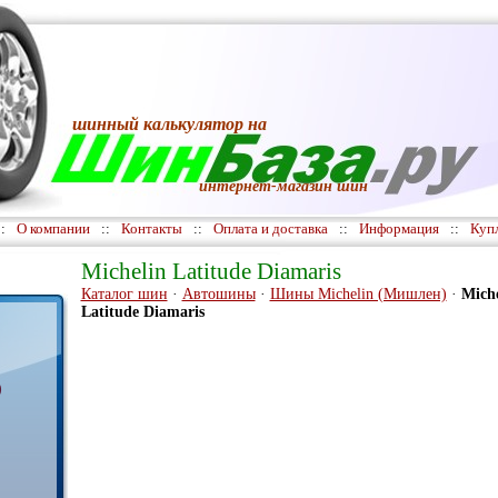
шинный калькулятор
на
интернет-магазин шин
::
О компании
::
Контакты
::
Оплата и доставка
::
Информация
::
Куп
Michelin Latitude Diamaris
Каталог шин
·
Автошины
·
Шины Michelin (Мишлен)
·
Miche
Latitude Diamaris
)