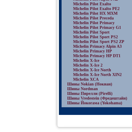
Michelin Pilot Exalto
Michelin Pilot Exalto PE2
Michelin Pilot HX MXM
Michelin Pilot Preceda
Michelin Pilot Primacy
Michelin Pilot Primacy G1
Michelin Pilot Sport
Michelin Pilot Sport PS2
Michelin Pilot Sport PS2 ZP
Michelin Primacy Alpin A3
Michelin Primacy HP
Michelin Primacy HP DT1
Michelin X-Ice
Michelin X-Ice 2
Michelin X-Ice North
Michelin X-Ice North XIN2
Michelin XCA
Шины Nokian (Нокиан)
Шины Nordman
Шины Пирелли (Pirelli)
Шины Vredestein (Фредештайн)
Шины Йокогама (Yokohama)