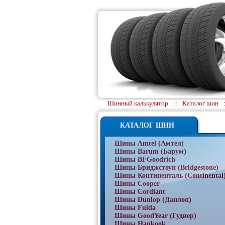
Шинный калькулятор
::
Каталог шин
КАТАЛОГ ШИН
Шины Amtel (Амтел)
Шины Barum (Барум)
Шины BFGoodrich
Шины Бриджстоун (Bridgestone)
Шины Континенталь (Continental
Шины Cooper
Шины Cordiant
Шины Dunlop (Данлоп)
Шины Fulda
Шины GoodYear (Гудиер)
Шины Hankook