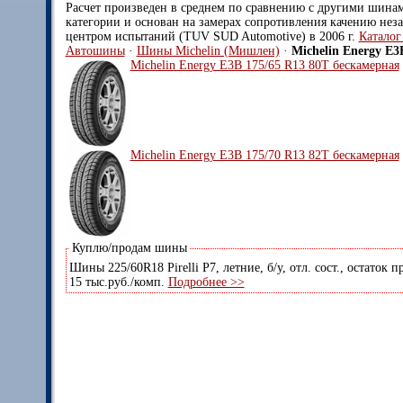
Расчет произведен в среднем по сравнению с другими шина
категории и основан на замерах сопротивления качению не
центром испытаний (TUV SUD Automotive) в 2006 г.
Катало
Автошины
·
Шины Michelin (Мишлен)
·
Michelin Energy E3
Michelin Energy E3B 175/65 R13 80T бескамерная
Michelin Energy E3B 175/70 R13 82T бескамерная
Куплю/продам шины
Шины 225/60R18 Pirelli P7, летние, б/у, отл. сост., остаток 
15 тыс.руб./комп.
Подробнее >>