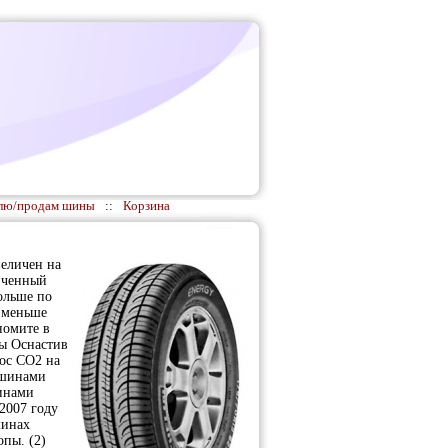
лю/продам шины
::
Корзина
величен на
иченный
ольше по
 меньше
номите в
ды Оснастив
ос СО2 на
 шинами
инами
2007 году
шинах
пы. (2)