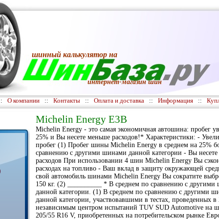
шинный калькулятор
на
интернет-магазин шин
::
О компании
::
Контакты
::
Оплата и доставка
::
Информация
::
Куп
Michelin Energy E3B
Michelin Energy - это самая экономичная автошина: пробег у
25% и Вы несете меньше расходов!* Характеристики: - Увел
пробег (1) Пробег шины Michelin Energy в среднем на 25% б
сравнению с другими шинами данной категории - Вы несете
расходов При использовании 4 шин Michelin Energy Вы сэко
расходах на топливо - Ваш вклад в защиту окружающей сре
)
свой автомобиль шинами Michelin Energy Вы сократите выбр
150 кг. (2) __________ * В среднем по сравнению с другими
данной категории. (1) В среднем по сравнению с другими ш
данной категории, участвовавшими в тестах, проведенных в 
независимым центром испытаний TUV SUD Automotive на 
205/55 R16 V, приобретенных на потребительском рынке Евро