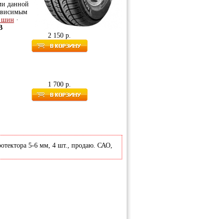
ми данной
зависимым
г шин
·
B
2 150 р.
1 700 р.
протектора 5-6 мм, 4 шт., продаю. САО,