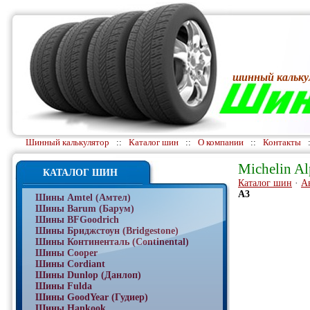
шинный кальку
Шинный калькулятор
::
Каталог шин
::
О компании
::
Контакты
Michelin Al
КАТАЛОГ ШИН
Каталог шин
·
А
A3
Шины Amtel (Амтел)
Шины Barum (Барум)
Шины BFGoodrich
Шины Бриджстоун (Bridgestone)
Шины Континенталь (Continental)
Шины Cooper
Шины Cordiant
Шины Dunlop (Данлоп)
Шины Fulda
Шины GoodYear (Гудиер)
Шины Hankook