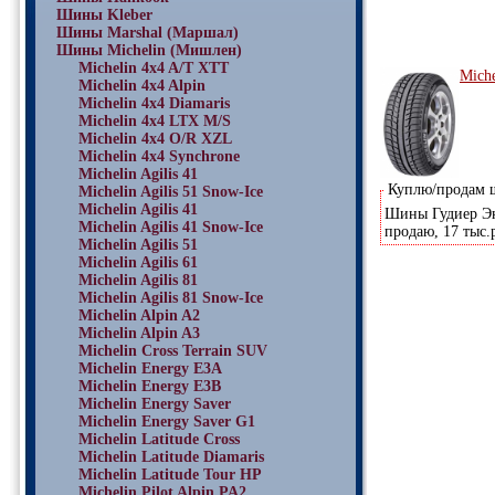
Шины Kleber
Шины Marshal (Маршал)
Шины Michelin (Мишлен)
Michelin 4x4 A/T XTT
Miche
Michelin 4x4 Alpin
Michelin 4x4 Diamaris
Michelin 4x4 LTX M/S
Michelin 4x4 O/R XZL
Michelin 4x4 Synchrone
Michelin Agilis 41
Куплю/продам
Michelin Agilis 51 Snow-Ice
Michelin Agilis 41
Шины Гудиер Экс
Michelin Agilis 41 Snow-Ice
продаю, 17 тыс.
Michelin Agilis 51
Michelin Agilis 61
Michelin Agilis 81
Michelin Agilis 81 Snow-Ice
Michelin Alpin A2
Michelin Alpin A3
Michelin Cross Terrain SUV
Michelin Energy E3A
Michelin Energy E3B
Michelin Energy Saver
Michelin Energy Saver G1
Michelin Latitude Cross
Michelin Latitude Diamaris
Michelin Latitude Tour HP
Michelin Pilot Alpin PA2