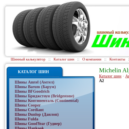
шинный кальку
Шинный калькулятор
::
Каталог шин
::
О компании
::
Контакты
Michelin Al
КАТАЛОГ ШИН
Каталог шин
·
А
A2
Шины Amtel (Амтел)
Шины Barum (Барум)
Шины BFGoodrich
Шины Бриджстоун (Bridgestone)
Шины Континенталь (Continental)
Шины Cooper
Шины Cordiant
Шины Dunlop (Данлоп)
Шины Fulda
Шины GoodYear (Гудиер)
Шины Hankook