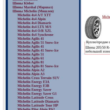
Шины Kleber
Шины Marshal (Маршал)
Шины Michelin (Мишлен)
Michelin 4x4 A/T XTT
Miche
Michelin 4x4 Alpin
Michelin 4x4 Diamaris
Michelin 4x4 LTX M/S
Michelin 4x4 O/R XZL
Michelin 4x4 Synchrone
Michelin Agilis 41
Куплю/продам
Michelin Agilis 51 Snow-Ice
Michelin Agilis 41
Шины 205/50 R-1
Michelin Agilis 41 Snow-Ice
небольшой износ
Michelin Agilis 51
Michelin Agilis 61
Michelin Agilis 81
Michelin Agilis 81 Snow-Ice
Michelin Alpin A2
Michelin Alpin A3
Michelin Cross Terrain SUV
Michelin Energy E3A
Michelin Energy E3B
Michelin Energy Saver
Michelin Energy Saver G1
Michelin Latitude Cross
Michelin Latitude Diamaris
Michelin Latitude Tour HP
Michelin Pilot Alpin PA2