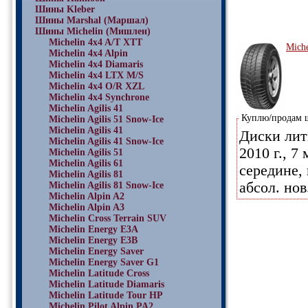
Шины Kleber
Шины Marshal (Маршал)
Шины Michelin (Мишлен)
Michelin 4x4 A/T XTT
Miche
Michelin 4x4 Alpin
Michelin 4x4 Diamaris
Michelin 4x4 LTX M/S
Michelin 4x4 O/R XZL
Michelin 4x4 Synchrone
Michelin Agilis 41
Куплю/продам
Michelin Agilis 51 Snow-Ice
Michelin Agilis 41
Диски лит
Michelin Agilis 41 Snow-Ice
2010 г., 
Michelin Agilis 51
Michelin Agilis 61
середине, 
Michelin Agilis 81
абсол. нов
Michelin Agilis 81 Snow-Ice
Michelin Alpin A2
Michelin Alpin A3
Michelin Cross Terrain SUV
Michelin Energy E3A
Michelin Energy E3B
Michelin Energy Saver
Michelin Energy Saver G1
Michelin Latitude Cross
Michelin Latitude Diamaris
Michelin Latitude Tour HP
Michelin Pilot Alpin PA2