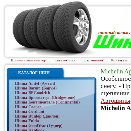
шинный кальку
Шинный калькулятор
::
Каталог шин
::
О компании
::
Контакты
Michelin Ag
КАТАЛОГ ШИН
Особенност
Шины Amtel (Амтел)
снегу. - П
Шины Barum (Барум)
сцепление
Шины BFGoodrich
Шины Бриджстоун (Bridgestone)
Автошины
Шины Континенталь (Continental)
Michelin A
Шины Cooper
Шины Cordiant
Шины Dunlop (Данлоп)
Шины Fulda
Шины GoodYear (Гудиер)
Шины Hankook