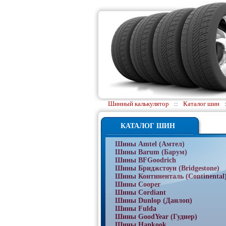
Шинный калькулятор
::
Каталог шин
КАТАЛОГ ШИН
Шины Amtel (Амтел)
Шины Barum (Барум)
Шины BFGoodrich
Шины Бриджстоун (Bridgestone)
Шины Континенталь (Continental
Шины Cooper
Шины Cordiant
Шины Dunlop (Данлоп)
Шины Fulda
Шины GoodYear (Гудиер)
Шины Hankook