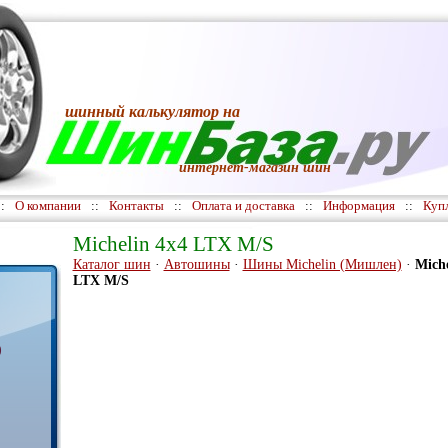
шинный калькулятор
на
интернет-магазин шин
::
О компании
::
Контакты
::
Оплата и доставка
::
Информация
::
Куп
Michelin 4x4 LTX M/S
Каталог шин
·
Автошины
·
Шины Michelin (Мишлен)
·
Miche
LTX M/S
)