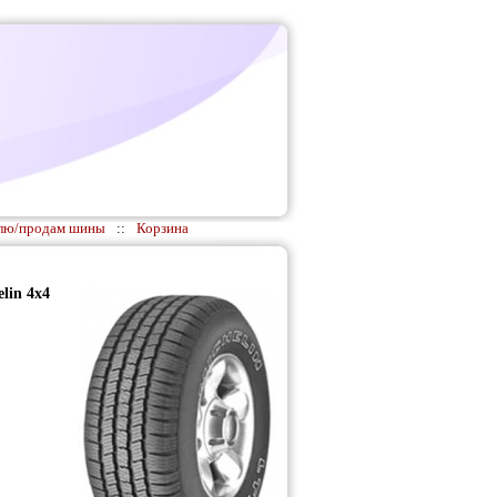
лю/продам шины
::
Корзина
lin 4x4