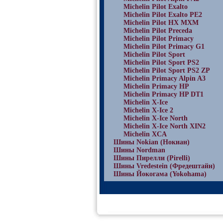
Michelin Pilot Exalto
Michelin Pilot Exalto PE2
Michelin Pilot HX MXM
Michelin Pilot Preceda
Michelin Pilot Primacy
Michelin Pilot Primacy G1
Michelin Pilot Sport
Michelin Pilot Sport PS2
Michelin Pilot Sport PS2 ZP
Michelin Primacy Alpin A3
Michelin Primacy HP
Michelin Primacy HP DT1
Michelin X-Ice
Michelin X-Ice 2
Michelin X-Ice North
Michelin X-Ice North XIN2
Michelin XCA
Шины Nokian (Нокиан)
Шины Nordman
Шины Пирелли (Pirelli)
Шины Vredestein (Фредештайн)
Шины Йокогама (Yokohama)