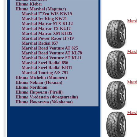
Шины Kleber
Шины Marshal (Маршал)
Marshal I"Zen WIS KW19
Marshal Ice King KW21
Marsh
Marshal Matrac STX KL12
Marshal Matrac TX KU17
Marshal Matrac XM KH35
Marshal Power Racer II 719
Marshal Radial 857
Marshal Road Venture AT 825
Marsh
Marshal Road Venture AT KL78
Marshal Road Venture ST KL11
Marshal Steel Radial 856
Marshal Steel Radial KR11
Marshal Touring A/S 791
Шины Michelin (Мишлен)
Marsh
Шины Nokian (Нокиан)
Шины Nordman
Шины Пирелли (Pirelli)
Шины Vredestein (Фредештайн)
Шины Йокогама (Yokohama)
Marsh