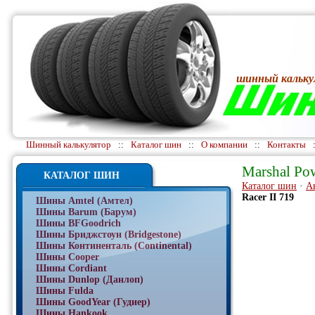
шинный кальку
Шинный калькулятор
::
Каталог шин
::
О компании
::
Контакты
Marshal Pow
КАТАЛОГ ШИН
Каталог шин
·
А
Racer II 719
Шины Amtel (Амтел)
Шины Barum (Барум)
Шины BFGoodrich
Шины Бриджстоун (Bridgestone)
Шины Континенталь (Continental)
Шины Cooper
Шины Cordiant
Шины Dunlop (Данлоп)
Шины Fulda
Шины GoodYear (Гудиер)
Шины Hankook