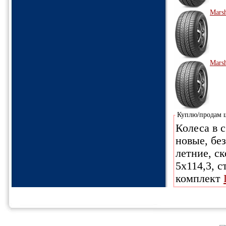
Marsh
Marsh
Куплю/продам
Колеса в с
новые, бе
летние, ск
5х114,3, с
комплект