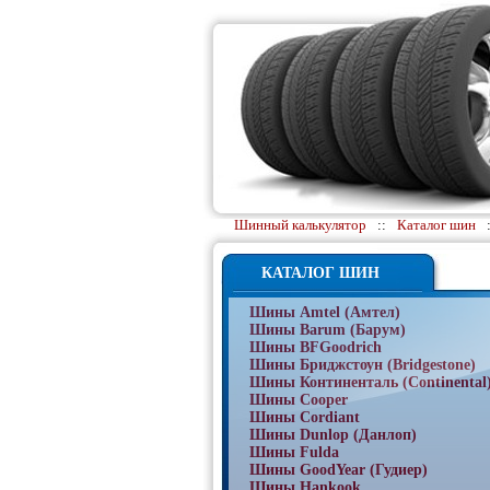
Шинный калькулятор
::
Каталог шин
КАТАЛОГ ШИН
Шины Amtel (Амтел)
Шины Barum (Барум)
Шины BFGoodrich
Шины Бриджстоун (Bridgestone)
Шины Континенталь (Continental
Шины Cooper
Шины Cordiant
Шины Dunlop (Данлоп)
Шины Fulda
Шины GoodYear (Гудиер)
Шины Hankook