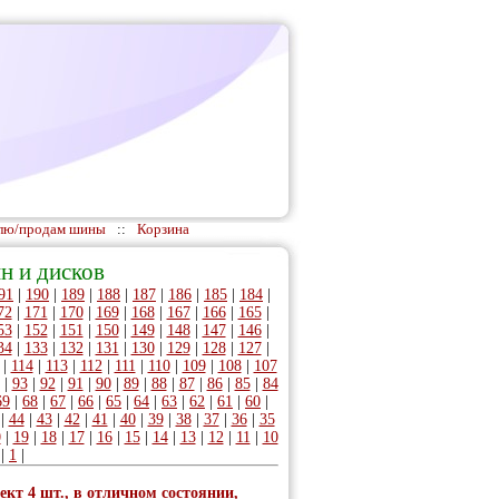
лю/продам шины
::
Корзина
н и дисков
91
|
190
|
189
|
188
|
187
|
186
|
185
|
184
|
72
|
171
|
170
|
169
|
168
|
167
|
166
|
165
|
53
|
152
|
151
|
150
|
149
|
148
|
147
|
146
|
34
|
133
|
132
|
131
|
130
|
129
|
128
|
127
|
|
114
|
113
|
112
|
111
|
110
|
109
|
108
|
107
|
93
|
92
|
91
|
90
|
89
|
88
|
87
|
86
|
85
|
84
69
|
68
|
67
|
66
|
65
|
64
|
63
|
62
|
61
|
60
|
|
44
|
43
|
42
|
41
|
40
|
39
|
38
|
37
|
36
|
35
0
|
19
|
18
|
17
|
16
|
15
|
14
|
13
|
12
|
11
|
10
|
1
|
ект 4 шт., в отличном состоянии,