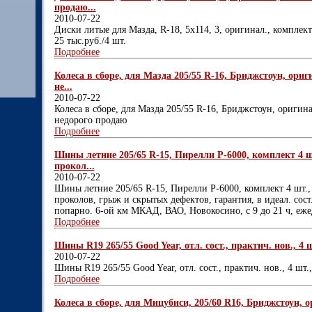
продаю...
2010-07-22
Диски литые для Мазда, R-18, 5х114, 3, оригинал., комплект
25 тыс.руб./4 шт.
Подробнее
Колеса в сборе, для Мазда 205/55 R-16, Бриджстоун, ори
не...
2010-07-22
Колеса в сборе, для Мазда 205/55 R-16, Бриджстоун, оригин
недорого продаю
Подробнее
Шины летние 205/65 R-15, Пирелли Р-6000, комплект 4 шт.
прокол...
2010-07-22
Шины летние 205/65 R-15, Пирелли Р-6000, комплект 4 шт., 
проколов, грыж и скрытых дефектов, гарантия, в идеал. сост
попарно. 6-ой км МКАД, ВАО, Новокосино, с 9 до 21 ч, еж
Подробнее
Шины R19 265/55 Good Year, отл. сост., практич. нов., 4 ш
2010-07-22
Шины R19 265/55 Good Year, отл. сост., практич. нов., 4 шт.
Подробнее
Колеса в сборе, для Мицубиси, 205/60 R16, Бриджстоун, о