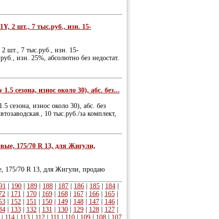
 2 шт., 7 тыс.руб., изн. 15-
шт., 7 тыс.руб., изн. 15-
руб., изн. 25%, абсолютно без недостат.
.5 сезона, износ около 30), абс. без...
.5 сезона, износ около 30), абс. без
втозаводская., 10 тыс.руб./за комплект,
ые, 175/70 R 13, для Жигули,
 175/70 R 13, для Жигули, продаю
91
|
190
|
189
|
188
|
187
|
186
|
185
|
184
|
72
|
171
|
170
|
169
|
168
|
167
|
166
|
165
|
53
|
152
|
151
|
150
|
149
|
148
|
147
|
146
|
34
|
133
|
132
|
131
|
130
|
129
|
128
|
127
|
|
114
|
113
|
112
|
111
|
110
|
109
|
108
|
107