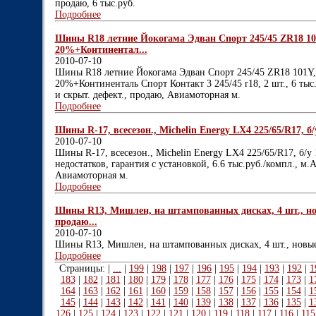
продаю, 6 тыс.руб.
Подробнее
Шины R18 летние Йокогама Эдван Спорт 245/45 ZR18 101Y,
20%+Континентал...
2010-07-10
Шины R18 летние Йокогама Эдван Спорт 245/45 ZR18 101Y, 2 
20%+Континенталь Спорт Контакт 3 245/45 r18, 2 шт., 6 тыс.
и скрыт. дефект., продаю, Авиамоторная м.
Подробнее
Шины R-17, всесезон., Michelin Energy LX4 225/65/R17, б/у 1
2010-07-10
Шины R-17, всесезон., Michelin Energy LX4 225/65/R17, б/у 1
недостатков, гарантия с установкой, 6.6 тыс.руб./компл., м.А
Авиамоторная м.
Подробнее
Шины R13, Мишлен, на штампованных дисках, 4 шт., нов
продаю...
2010-07-10
Шины R13, Мишлен, на штампованных дисках, 4 шт., новые,
Подробнее
Страницы: |
...
|
199
|
198
|
197
|
196
|
195
|
194
|
193
|
192
|
1
183
|
182
|
181
|
180
|
179
|
178
|
177
|
176
|
175
|
174
|
173
|
1
164
|
163
|
162
|
161
|
160
|
159
|
158
|
157
|
156
|
155
|
154
|
1
145
|
144
|
143
|
142
|
141
|
140
|
139
|
138
|
137
|
136
|
135
|
1
126
|
125
|
124
|
123
|
122
|
121
|
120
|
119
|
118
|
117
|
116
|
115