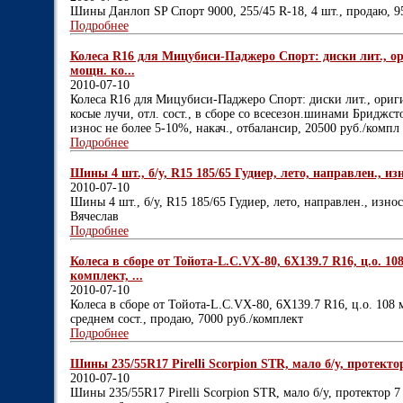
Шины Данлоп SP Спорт 9000, 255/45 R-18, 4 шт., продаю, 9
Подробнее
Колеса R16 для Мицубиси-Паджеро Спорт: диски лит., ориг
мощн. ко...
2010-07-10
Колеса R16 для Мицубиси-Паджеро Спорт: диски лит., оригин
косые лучи, отл. сост., в сборе со всесезон.шинами Бриджсто
износ не более 5-10%, накач., отбалансир, 20500 руб./компл
Подробнее
Шины 4 шт., б/у, R15 185/65 Гудиер, лето, направлен., изн
2010-07-10
Шины 4 шт., б/у, R15 185/65 Гудиер, лето, направлен., износ
Вячеслав
Подробнее
Колеса в сборе от Тойота-L.C.VX-80, 6Х139.7 R16, ц.о. 1
комплект, ...
2010-07-10
Колеса в сборе от Тойота-L.C.VX-80, 6Х139.7 R16, ц.о. 108 
среднем сост., продаю, 7000 руб./комплект
Подробнее
Шины 235/55R17 Pirelli Scorpion STR, мало б/у, протектор 
2010-07-10
Шины 235/55R17 Pirelli Scorpion STR, мало б/у, протектор 7 