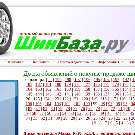
шинный калькулятор
на
интернет-магазин шин
::
О компании
::
Контакты
::
Оплата и доставка
::
Информация
::
Куп
Доска объявлений о покупке-продаже ши
Страницы: |
...
|
199
|
198
|
197
|
196
|
195
|
194
|
193
|
192
|
1
183
|
182
|
181
|
180
|
179
|
178
|
177
|
176
|
175
|
174
|
173
|
1
164
|
163
|
162
|
161
|
160
|
159
|
158
|
157
|
156
|
155
|
154
|
1
145
|
144
|
143
|
142
|
141
|
140
|
139
|
138
|
137
|
136
|
135
|
1
126
|
125
|
124
|
123
|
122
|
121
|
120
|
119
|
118
|
117
|
116
|
115
|
106
|
105
|
104
|
103
|
102
|
101
|
100
|
99
|
98
|
97
|
96
|
95
|
94
)
|
83
|
82
|
81
|
80
|
79
|
78
|
77
|
76
|
75
|
74
|
73
|
72
|
71
|
70
|
59
|
58
|
57
|
56
|
55
|
54
|
53
|
52
|
51
|
50
|
49
|
48
|
47
|
46
|
45
|
34
|
33
|
32
|
31
|
30
|
29
|
28
|
27
|
26
|
25
|
24
|
23
|
22
|
21
|
2
|
9
|
8
|
7
|
6
|
5
|
4
|
3
|
2
Диски литые для Мазда, R-18, 5х114, 3, оригинал., компл