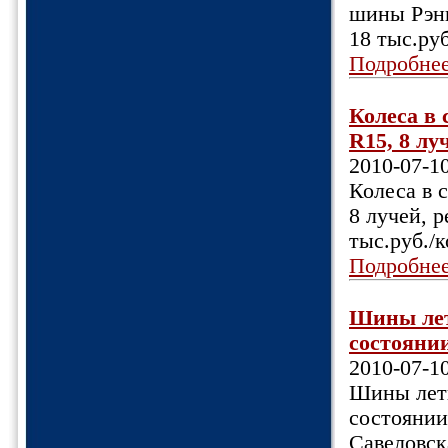
шины Рэнг
18 тыс.руб
Подробне
Колеса в 
R15, 8 лу
2010-07-1
Колеса в 
8 лучей, р
тыс.руб./
Подробне
Шины летн
состоянии
2010-07-1
Шины летн
состоянии
Савеловск