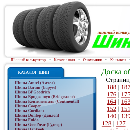
шинный кальку
Шинный калькулятор
::
Каталог шин
::
О компании
::
Контакты
Доска о
КАТАЛОГ ШИН
Страниц
Шины Amtel (Амтел)
188
|
18
Шины Barum (Барум)
Шины BFGoodrich
176
|
17
Шины Бриджстоун (Bridgestone)
164
|
16
Шины Континенталь (Continental)
Шины Cooper
152
|
15
Шины Cordiant
140
|
13
Шины Dunlop (Данлоп)
Шины Fulda
128
|
127
Шины GoodYear (Гудиер)
Шины Hankook