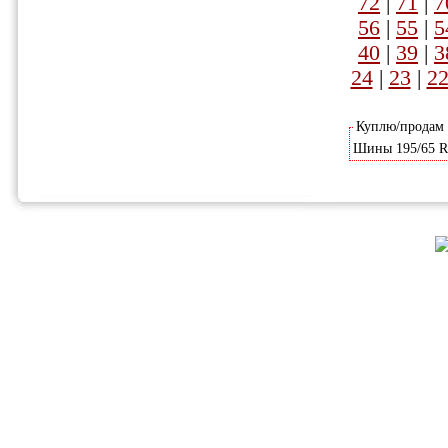
72
|
71
|
7
56
|
55
|
5
40
|
39
|
3
24
|
23
|
2
Куплю/продам
Шины 195/65 R15