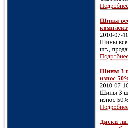
Подробне
Шины всес
комплект 
2010-07-1
Шины всес
шт., прод
Подробне
Шины 3 шт
износ 50%
2010-07-1
Шины 3 шт
износ 50%
Подробне
Диски лит