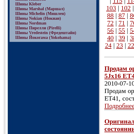
|
115
|
11
Шины Kleber
103
|
102
Шины Marshal (Маршал)
Шины Michelin (Мишлен)
88
|
87
|
8
Шины Nokian (Нокиан)
72
|
71
|
7
Шины Nordman
Шины Пирелли (Pirelli)
56
|
55
|
5
Шины Vredestein (Фредештайн)
40
|
39
|
3
Шины Йокогама (Yokohama)
24
|
23
|
2
Продам о
5Jx16 ET4
2010-07-1
Продам ор
ET41, сос
Подробне
Оригинал
состоянии