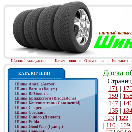
шинный кальку
Шинный калькулятор
::
Каталог шин
::
О компании
::
Контакты
Доска о
КАТАЛОГ ШИН
Страниц
Шины Amtel (Амтел)
171
|
17
Шины Barum (Барум)
Шины BFGoodrich
159
|
15
Шины Бриджстоун (Bridgestone)
147
|
14
Шины Континенталь (Continental)
Шины Cooper
135
|
13
Шины Cordiant
123
|
122
Шины Dunlop (Данлоп)
Шины Fulda
|
110
|
109
Шины GoodYear (Гудиер)
Шины Hankook