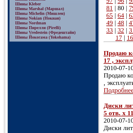
97
|
96
|
9
Шины Kleber
81
|
80
|
7
Шины Marshal (Маршал)
Шины Michelin (Мишлен)
65
|
64
|
6
Шины Nokian (Нокиан)
49
|
48
|
4
Шины Nordman
Шины Пирелли (Pirelli)
33
|
32
|
3
Шины Vredestein (Фредештайн)
17
|
1
Шины Йокогама (Yokohama)
Продаю ко
17 , экспл
2010-07-1
Продаю кол
, эксплуат
Подробне
Диски ли
5 отв. х 1
2010-07-1
Диски лит