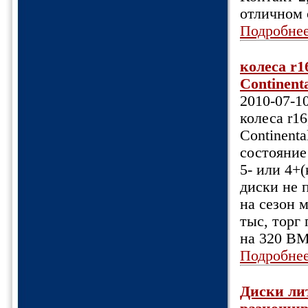
отличном 
Подробне
колеса r1
Continenta
2010-07-1
колеса r16
Continental
состояние
5- или 4+
диски не 
на сезон
тыс, торг
на 320 BM
Подробне
Диски ли