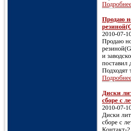
Подробне
Продаю н
резиной(G
2010-07-1
Продаю но
резиной(G
и заводск
поставил д
Подходят 
Подробне
Диски ли
сборе с 
2010-07-1
Диски лит
сборе с л
Контакт-2,