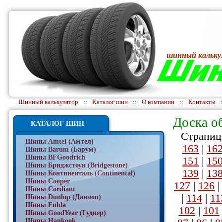
шинный кальку
Шинный калькулятор
::
Каталог шин
::
О компании
::
Контакты
Доска о
КАТАЛОГ ШИН
Страниц
Шины Amtel (Амтел)
163
|
16
Шины Barum (Барум)
Шины BFGoodrich
151
|
15
Шины Бриджстоун (Bridgestone)
139
|
13
Шины Континенталь (Continental)
Шины Cooper
127
|
126
Шины Cordiant
|
114
|
11
Шины Dunlop (Данлоп)
Шины Fulda
102
|
101
Шины GoodYear (Гудиер)
Шины Hankook