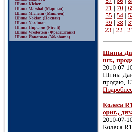
87
|
86
|
8
Шины Kleber
71
|
70
|
6
Шины Marshal (Маршал)
Шины Michelin (Мишлен)
55
|
54
|
5
Шины Nokian (Нокиан)
39
|
38
|
3
Шины Nordman
Шины Пирелли (Pirelli)
23
|
22
|
2
Шины Vredestein (Фредештайн)
Шины Йокогама (Yokohama)
Шины Данл
шт., прода
2010-07-1
Шины Данл
продаю, 1
Подробне
Колеса R1
ориг., ди
2010-07-1
Колеса R18