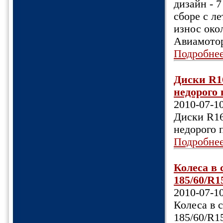
дизайн - 
сборе с ле
износ окол
Авиамотор
Подробне
Диски R16
недорого 
2010-07-1
Диски R16,
недорого 
Подробне
Колеса в
185/60/R1
2010-07-1
Колеса в 
185/60/R1