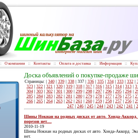
шинный калькулятор
на
интернет-магазин шин
::
О компании
::
Контакты
::
Оплата и доставка
::
Информация
::
Куп
Доска объявлений о покупке-продаже ши
Страницы: |
340
|
339
|
338
|
337
|
336
|
335
|
334
|
333
|
332
|
323
|
322
|
321
|
320
|
319
|
318
|
317
|
316
|
315
|
314
|
313
|
3
304
|
303
|
302
|
301
|
300
|
299
|
298
|
297
|
296
|
295
|
294
|
2
285
|
284
|
283
|
282
|
281
|
280
|
279
|
278
|
277
|
276
|
275
|
2
266
|
265
|
264
|
263
|
262
|
261
|
260
|
259
|
258
|
257
|
256
|
2
247
|
246
|
245
|
244
|
243
|
242
|
241
|
)
Шины Нокиан на родных дисках от авто. Хонда-Аккорд.
порезов нет....
2010-11-19
Шины Нокиан на родных дисках от авто. Хонда-Аккорд. Экс
нет.