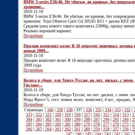
BMW 3-series E36/46. Не убитые, не кривые, без повреж
хранение...
2010-11-19
BMW 3-series E36/46. Не убитые, не кривые, без поврежде
хранение. Toyo Observe Garit G4 205/65 R15 + диски KFZ (8
Средняя цена нового такого комплекта 23000р, прошу мене
Реально хороший вариант.
Подробнее
Продаю комплект колес R 16 мерседес оригинал, резина
новые 2009...
2010-11-19
Продаю комплект колес R 16 мерседес оригинал, резина ши
2009 года.
Подробнее
Колеса в сборе, для Хендэ-Туссан, на лит. дисках, с зимн
Гиславе...
2010-11-19
Колеса в сборе, для Хендэ-Туссан, на лит. дисках, с зимн. ш
Норд Фрост-5, сост. новых колес, комплект, 4 шт., продаю, 3
Подробнее
Страницы: |
340
|
339
|
338
|
337
|
336
|
335
|
334
|
333
|
332
|
323
|
322
|
321
|
320
|
319
|
318
|
317
|
316
|
315
|
314
|
313
|
3
304
|
303
|
302
|
301
|
300
|
299
|
298
|
297
|
296
|
295
|
294
|
2
285
|
284
|
283
|
282
|
281
|
280
|
279
|
278
|
277
|
276
|
275
|
2
266
|
265
|
264
|
263
|
262
|
261
|
260
|
259
|
258
|
257
|
256
|
2
247
|
246
|
245
|
244
|
243
|
242
|
241
|