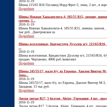
2010-11-19
Шины 215/65 R16 Гиславед Норд-Фрот-5, зима, 2 шт., в хоро
Подробнее
Шины Нокиан Хаккапелита-4, 185/55 R15, зимние, шипов.
срочно, 1...
2010-11-19
Шины Нокиан Хаккапелита-4, 185/55 R15, зимние, шипов., с
тыс.руб., Дмитровское ш.
Подробнее
Шины всесезонные, Бриджстоун Дуэллер н/т, 215/65/R16, б/
...
2010-11-19
Шины всесезонные, Бриджстоун Дуэллер н/т, 215/65/R16, б/у,
продаю. Чертаново, 4000 руб./комплект
Подробнее
Шины 245/55/17, мало б/у, из Европы, Данлоп Винтер М-
Запа...
2010-11-19
Шины 245/55/17, мало б/у, из Европы, Данлоп Винтер М-3, 
Западная, 13 тыс.руб.
Подробнее
Диски литые R17, 5 болтов, Alujec, Германия, 4 шт., прод
2010-11-19
Диски литые R17, 5 болтов, Alujec, Германия, 4 шт., продаю