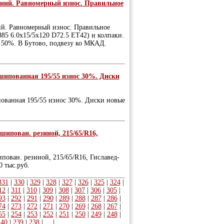
дений. Равномерный износ. Правильное
ний. Равномерный износ. Правильное
885 6.0x15/5x120 D72.5 ET42) и колпаки.
е 50%. В Бутово, подвезу ко МКАД.
 шипованная 195/55 износ 30%. Диски
пованная 195/55 износ 30%. Диски новые
. шипован. резиной, 215/65/R16,
ипован. резиной, 215/65/R16, Гиславед-
0 тыс.руб.
331
|
330
|
329
|
328
|
327
|
326
|
325
|
324
|
12
|
311
|
310
|
309
|
308
|
307
|
306
|
305
|
93
|
292
|
291
|
290
|
289
|
288
|
287
|
286
|
74
|
273
|
272
|
271
|
270
|
269
|
268
|
267
|
55
|
254
|
253
|
252
|
251
|
250
|
249
|
248
|
240
|
239
|
238
|
...
|