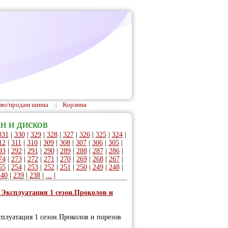
лю/продам шины
::
Корзина
н и дисков
331
|
330
|
329
|
328
|
327
|
326
|
325
|
324
|
12
|
311
|
310
|
309
|
308
|
307
|
306
|
305
|
93
|
292
|
291
|
290
|
289
|
288
|
287
|
286
|
74
|
273
|
272
|
271
|
270
|
269
|
268
|
267
|
55
|
254
|
253
|
252
|
251
|
250
|
249
|
248
|
240
|
239
|
238
|
...
|
 Эксплуатация 1 сезон.Проколов и
плуатация 1 сезон.Проколов и порезов