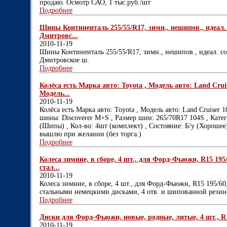
продаю. Осмотр САО, 1 тыс.руб./шт
Подробнее
Шины Континенталь 255/55/R17, зимн., нешипов., идеал. 
Дмитровс...
2010-11-19
Шины Континенталь 255/55/R17, зимн., нешипов., идеал. сос
Дмитровское ш.
Подробнее
Колёса есть Марка авто: Toyota , Модель авто: Land Crui
Модель...
2010-11-19
Колёса есть Марка авто: Toyota , Модель авто: Land Cruiser 
шины: Discoverer M+S , Размер шин: 265/70R17 104S , Кате
(Шипы) , Кол-во: 4шт (комплект) , Состояние: Б/у (Хорошее) 
вышлю при желании (без торга.)
Подробнее
Колеса зимние, в сборе, 4 шт., для Форд-Фьюжн, R15 195
стал...
2010-11-19
Колеса зимние, в сборе, 4 шт., для Форд-Фьюжн, R15 195/60
стальными немецкими дисками, 4 отв. и шипованной резино
Подробнее
Диски для Форд-Фьюжн, новые, родные, литые, 4 шт., R15,
2010-11-19