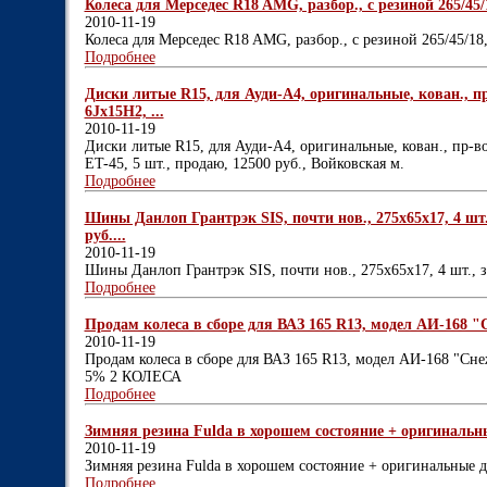
Колеса для Мерседес R18 AMG, разбор., с резиной 265/45/18
2010-11-19
Колеса для Мерседес R18 AMG, разбор., с резиной 265/45/18,
Подробнее
Диски литые R15, для Ауди-А4, оригинальные, кован., пр
6Jх15Н2, ...
2010-11-19
Диски литые R15, для Ауди-А4, оригинальные, кован., пр-во
ET-45, 5 шт., продаю, 12500 руб., Войковская м.
Подробнее
Шины Данлоп Грантрэк SIS, почти нов., 275х65х17, 4 шт
руб....
2010-11-19
Шины Данлоп Грантрэк SIS, почти нов., 275х65х17, 4 шт., 
Подробнее
Продам колеса в сборе для ВАЗ 165 R13, модел АИ-168 
2010-11-19
Продам колеса в сборе для ВАЗ 165 R13, модел АИ-168 "Сн
5% 2 КОЛЕСА
Подробнее
Зимняя резина Fulda в хорошем состояние + оригинальны
2010-11-19
Зимняя резина Fulda в хорошем состояние + оригинальные 
Подробнее