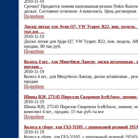
2010-11-19
Срочно! Продается зимняя шипованная резина Nokio Капели
дисках. Состояние отличное. 4 комплекта. Цена договорная.
Подробнее
Диски литые для Ауди-Q7, VW Туарег, R22, нов. модель, 
тыс.км, ...
2010-11-19
Диски литые для Ауди-Q7, VW Туарег, R22, нов. модель, АВТ
продаю, 80 тыс.руб.
Подробнее
Колеса 4 шт., для Мицубиси-Лансер, диски штампован., 
продаю...
2010-11-19
Колеса 4 шт., для Мицубиси-Лансер, диски штампован., рез
продаю
Подробнее
Шины R20, 275/45 Пирелли Скорпион Ice&Snow, зимние, не
2010-11-19
Шины R20, 275/45 Пирелли Скорпион Ice&Snow, зимние, неш
комплект 4 шт., продаю, 15 тыс.руб./за все
Подробнее
Колеса в сборе, для ГАЗ-31105, с шипованой резиной 195/65
2010-11-19
Колеса в сборе, для ГАЗ-31105, с шипованой резиной 195/65/