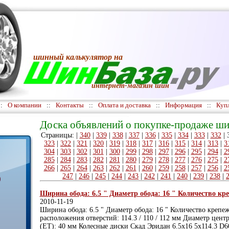
шинный калькулятор
на
интернет-магазин шин
::
О компании
::
Контакты
::
Оплата и доставка
::
Информация
::
Куп
Доска объявлений о покупке-продаже ши
Страницы: |
340
|
339
|
338
|
337
|
336
|
335
|
334
|
333
|
332
|
323
|
322
|
321
|
320
|
319
|
318
|
317
|
316
|
315
|
314
|
313
|
3
304
|
303
|
302
|
301
|
300
|
299
|
298
|
297
|
296
|
295
|
294
|
2
285
|
284
|
283
|
282
|
281
|
280
|
279
|
278
|
277
|
276
|
275
|
2
266
|
265
|
264
|
263
|
262
|
261
|
260
|
259
|
258
|
257
|
256
|
2
247
|
246
|
245
|
244
|
243
|
242
|
241
|
240
|
239
|
238
|
)
Ширина обода: 6.5 " Диаметр обода: 16 " Количество кре
2010-11-19
Ширина обода: 6.5 " Диаметр обода: 16 " Количество крепе
расположения отверстий: 114.3 / 110 / 112 мм Диаметр центр
(ET): 40 мм Колесные диски Скад Эридан 6.5x16 5x114.3 D6