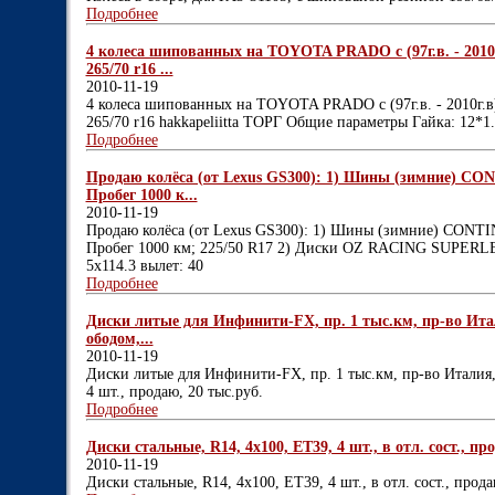
Подробнее
4 колеса шипованных на TOYOTA PRADO с (97г.в. - 2010г
265/70 r16 ...
2010-11-19
4 колеса шипованных на TOYOTA PRADO с (97г.в. - 2010г.в)
265/70 r16 hakkapeliitta ТОРГ Общие параметры Гайка: 12*1.
Подробнее
Продаю колёса (от Lexus GS300): 1) Шины (зимние) CO
Пробег 1000 к...
2010-11-19
Продаю колёса (от Lexus GS300): 1) Шины (зимние) CONTI
Пробег 1000 км; 225/50 R17 2) Диски OZ RACING SUPERLE
5x114.3 вылет: 40
Подробнее
Диски литые для Инфинити-FX, пр. 1 тыс.км, пр-во Итал
ободом,...
2010-11-19
Диски литые для Инфинити-FX, пр. 1 тыс.км, пр-во Италия, 
4 шт., продаю, 20 тыс.руб.
Подробнее
Диски стальные, R14, 4х100, ЕТ39, 4 шт., в отл. сост., про
2010-11-19
Диски стальные, R14, 4х100, ЕТ39, 4 шт., в отл. сост., прода