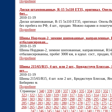
Подробнее
Диски штампованные, R-15 5х110 ЕТ35, оригинал. Опель-Ве
бит...
2010-11-19
Диски штампованные, R-15 5х110 ЕТ35, оригинал. Опель-Вектр
без пробега по РФ, 4 шт., продаю. Можно парами и поштучн
Подробнее
Шины Нордман-2, зимние шипованные, направленные, R14
отбалансирован...
2010-11-19
Шины Нордман-2, зимние шипованные, направленные, R14/1
отбалансированны, пробег 3000 км, в идеал. сост., продаю, 6
Подробнее
Шины 215/65/R15, 4 шт. или 2 шт., Бриджстоун Близзак, 
шт....
2010-11-19
Шины 215/65/R15, 4 шт. или 2 шт., Бриджстоун Близзак, Япо
Бибирево м.
Подробнее
Страницы: |
340
|
339
|
338
|
337
|
336
|
335
|
334
|
333
|
332
|
323
|
322
|
321
|
320
|
319
|
318
|
317
|
316
|
315
|
314
|
313
|
3
304
|
303
|
302
|
301
|
300
|
299
|
298
|
297
|
296
|
295
|
294
|
2
285
|
284
|
283
|
282
|
281
|
280
|
279
|
278
|
277
|
276
|
275
|
2
266
|
265
|
264
|
263
|
262
|
261
|
260
|
259
|
258
|
257
|
256
|
2
247
|
246
|
245
|
244
|
243
|
242
|
241
|
240
|
239
|
238
|