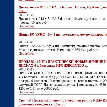
Диски литые R18 х 7 1/2J, 5 болтов, 110 мм, б/у 4 мес., 
шт....
2010-11-19
Диски литые R18 х 7 1/2J, 5 болтов, 110 мм, б/у 4 мес., исп
продаю, 10 тыс.руб.
Подробнее
Шины 195/65/R15, б/у, 4 шт., комплект, можно попарно, К
пр...
2010-11-19
Шины 195/65/R15, б/у, 4 шт., комплект, можно попарно, Конт
Можно с дисками штамп. Измайлово, 950 тыс.руб./шт.,
Подробнее
ПРОДАЮ (4 ШТ.) ПРАКТИЧЕСКИ НОВЫЕ ЗИМНИЕ
ДИСКАХ 4-х болтовые. ПРОИЗВОДСТВО ...
2010-11-19
ПРОДАЮ (4 ШТ.) ПРАКТИЧЕСКИ НОВЫЕ ЗИМНИЕ Ш
4-х болтовые. ПРОИЗВОДСТВО ФИНЛЯНДИЯ. NOKIAN HAK
подарок 6 колпаков. Сбалансированные, взял и поставил. 2
разумный ТОРГ. Для справки покупал: 1 покрышку за 4580 р
1200 руб. И того 26800 руб.
Подробнее
Срочно! Продается зимняя шипованная резина Nokio Кап
штампованных дисках. Сост...