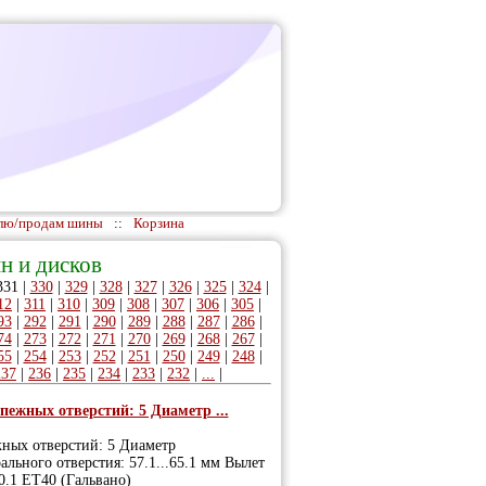
лю/продам шины
::
Корзина
н и дисков
331
|
330
|
329
|
328
|
327
|
326
|
325
|
324
|
12
|
311
|
310
|
309
|
308
|
307
|
306
|
305
|
93
|
292
|
291
|
290
|
289
|
288
|
287
|
286
|
74
|
273
|
272
|
271
|
270
|
269
|
268
|
267
|
55
|
254
|
253
|
252
|
251
|
250
|
249
|
248
|
237
|
236
|
235
|
234
|
233
|
232
|
...
|
пежных отверстий: 5 Диаметр ...
жных отверстий: 5 Диаметр
ального отверстия: 57.1...65.1 мм Вылет
0.1 ET40 (Гальвано)