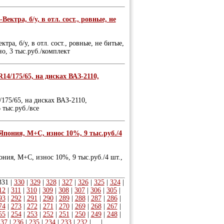
ктра, б/у, в отл. сост., ровные, не
а, б/у, в отл. сост., ровные, не битые,
о, 3 тыс.руб./комплект
/175/65, на дисках ВАЗ-2110,
75/65, на дисках ВАЗ-2110,
 тыс.руб./все
Япония, М+С, износ 10%, 9 тыс.руб./4
ния, М+С, износ 10%, 9 тыс.руб./4 шт.,
331
|
330
|
329
|
328
|
327
|
326
|
325
|
324
|
12
|
311
|
310
|
309
|
308
|
307
|
306
|
305
|
93
|
292
|
291
|
290
|
289
|
288
|
287
|
286
|
74
|
273
|
272
|
271
|
270
|
269
|
268
|
267
|
55
|
254
|
253
|
252
|
251
|
250
|
249
|
248
|
237
|
236
|
235
|
234
|
233
|
232
|
...
|