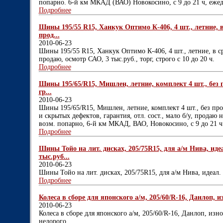
попарно. 6-й км МКАД (ВАО) Новокосино, с 9 до 21 ч, еже
Подробнее
Шины 195/55 R15, Ханкук Оптимо К-406, 4 шт., летние, в 
прод...
2010-06-23
Шины 195/55 R15, Ханкук Оптимо К-406, 4 шт., летние, в ср
продаю, осмотр САО, 3 тыс.руб., торг, строго с 10 до 20 ч.
Подробнее
Шины 195/65/R15, Мишлен, летние, комплект 4 шт., без п
гр...
2010-06-23
Шины 195/65/R15, Мишлен, летние, комплект 4 шт., без про
и скрытых дефектов, гарантия, отл. сост., мало б/у, продаю
возм. попарно, 6-й км МКАД, ВАО, Новокосино, с 9 до 21 ч
Подробнее
Шины Тойо на лит. дисках, 205/75R15, для а/м Нива, идеа
тыс.руб...
2010-06-23
Шины Тойо на лит. дисках, 205/75R15, для а/м Нива, идеал. 
Подробнее
Колеса в сборе для японского а/м, 205/60/R-16, Данлоп, изн
2010-06-23
Колеса в сборе для японского а/м, 205/60/R-16, Данлоп, изно
недорого