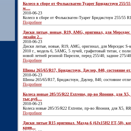
Колесо в сборе от Фольксваген-Туарег Бриджстоун 255/55
м....
2010-06-23
Колесо в сборе от Фольксваген-Туарег Бриджстоун 255/55 R1
Подробнее
Диски литые, новые, R19, AMG, оригинал, для Мерседес 
дизайн 2...
2010-06-23
Диски литые, новые, R19, AMG, оригинал, для Мерседес S-к
2010 г., модель 6, 5AMG, 5 лучей, графитовый титан, с поли
новой летней резиной Пирелли, перед 255/40, задние 275/40,
Подробнее
Шины 265/65/R17, Бриджстоун, Даулер, 840, состояние отли
2010-06-23
Шины 265/65/R17, Бриджстоун, Даулер, 840, состояние отлич
Подробнее
Колеса новые 285/35/R22 Extreme, пр-во Япония, для Х5,
тыс.руб....
2010-06-23
Колеса новые 285/35/R22 Extreme, пр-во Япония, для Х5, RRo
Подробнее
Диски литые R15 оригинал. Мазда-6 (6Jх15H2 ЕТ-50), компл
крив...