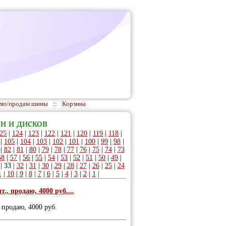
лю/продам шины
::
Корзина
н и дисков
25
|
124
|
123
|
122
|
121
|
120
|
119
|
118
|
|
105
|
104
|
103
|
102
|
101
|
100
|
99
|
98
|
|
82
|
81
|
80
|
79
|
78
|
77
|
76
|
75
|
74
|
73
58
|
57
|
56
|
55
|
54
|
53
|
52
|
51
|
50
|
49
|
|
33
|
32
|
31
|
30
|
29
|
28
|
27
|
26
|
25
|
24
1
|
10
|
9
|
8
|
7
|
6
|
5
|
4
|
3
|
2
|
1
|
., продаю, 4000 руб....
 продаю, 4000 руб.