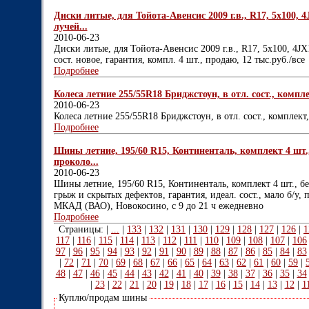
Диски литые, для Тойота-Авенсис 2009 г.в., R17, 5х100, 4
лучей...
2010-06-23
Диски литые, для Тойота-Авенсис 2009 г.в., R17, 5х100, 4JX
сост. новое, гарантия, компл. 4 шт., продаю, 12 тыс.руб./все
Подробнее
Колеса летние 255/55R18 Бриджстоун, в отл. сост., компле
2010-06-23
Колеса летние 255/55R18 Бриджстоун, в отл. сост., комплект,
Подробнее
Шины летние, 195/60 R15, Континенталь, комплект 4 шт., 
проколо...
2010-06-23
Шины летние, 195/60 R15, Континенталь, комплект 4 шт., бе
грыж и скрытых дефектов, гарантия, идеал. сост., мало б/у,
МКАД (ВАО), Новокосино, с 9 до 21 ч ежедневно
Подробнее
Страницы: |
...
|
133
|
132
|
131
|
130
|
129
|
128
|
127
|
126
|
1
117
|
116
|
115
|
114
|
113
|
112
|
111
|
110
|
109
|
108
|
107
|
106
97
|
96
|
95
|
94
|
93
|
92
|
91
|
90
|
89
|
88
|
87
|
86
|
85
|
84
|
83
|
72
|
71
|
70
|
69
|
68
|
67
|
66
|
65
|
64
|
63
|
62
|
61
|
60
|
59
|
48
|
47
|
46
|
45
|
44
|
43
|
42
|
41
|
40
|
39
|
38
|
37
|
36
|
35
|
34
|
23
|
22
|
21
|
20
|
19
|
18
|
17
|
16
|
15
|
14
|
13
|
12
|
1
Куплю/продам шины