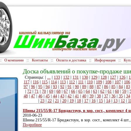
шинный калькулятор
на
интернет-магазин шин
::
О компании
::
Контакты
::
Оплата и доставка
::
Информация
::
Куп
Доска объявлений о покупке-продаже ши
Страницы: |
...
|
133
|
132
|
131
|
130
|
129
|
128
|
127
|
126
|
1
117
|
116
|
115
|
114
|
113
|
112
|
111
|
110
|
109
|
108
|
107
|
106
97
|
96
|
95
|
94
|
93
|
92
|
91
|
90
|
89
|
88
|
87
|
86
|
85
|
84
|
83
|
72
|
71
|
70
|
69
|
68
|
67
|
66
|
65
|
64
|
63
|
62
|
61
|
60
|
59
|
48
|
47
|
46
|
45
|
44
|
43
|
42
|
41
|
40
|
39
|
38
|
37
|
36
|
35
|
34
|
23
|
22
|
21
|
20
|
19
|
18
|
17
|
16
|
15
|
14
|
13
|
12
|
1
)
Шины 215/55/R-17 Бриджстоун, в хор. сост., комплект 4 шт
2010-06-23
Шины 215/55/R-17 Бриджстоун, в хор. сост., комплект 4 шт.,
Подробнее