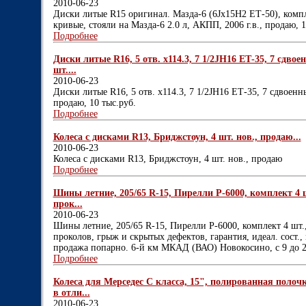
2010-06-23
Диски литые R15 оригинал. Мазда-6 (6Jх15H2 ЕТ-50), компл. 4
кривые, стояли на Мазда-6 2.0 л, АКПП, 2006 г.в., продаю, 1
Подробнее
Диски литые R16, 5 отв. х114.3, 7 1/2JН16 ЕТ-35, 7 сдвое
шт....
2010-06-23
Диски литые R16, 5 отв. х114.3, 7 1/2JН16 ЕТ-35, 7 сдвоенны
продаю, 10 тыс.руб.
Подробнее
Колеса с дисками R13, Бриджстоун, 4 шт. нов., продаю...
2010-06-23
Колеса с дисками R13, Бриджстоун, 4 шт. нов., продаю
Подробнее
Шины летние, 205/65 R-15, Пирелли Р-6000, комплект 4 шт
прок...
2010-06-23
Шины летние, 205/65 R-15, Пирелли Р-6000, комплект 4 шт.,
проколов, грыж и скрытых дефектов, гарантия, идеал. сост.,
продажа попарно. 6-й км МКАД (ВАО) Новокосино, с 9 до 2
Подробнее
Колеса для Мерседес С класса, 15", полированная полоч
в отли...
2010-06-23