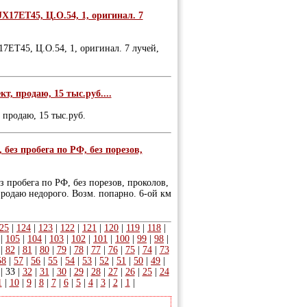
JX17ET45, Ц.О.54, 1, оригинал. 7
17ET45, Ц.О.54, 1, оригинал. 7 лучей,
кт, продаю, 15 тыс.руб....
 продаю, 15 тыс.руб.
без пробега по РФ, без порезов,
з пробега по РФ, без порезов, проколов,
 продаю недорого. Возм. попарно. 6-ой км
25
|
124
|
123
|
122
|
121
|
120
|
119
|
118
|
|
105
|
104
|
103
|
102
|
101
|
100
|
99
|
98
|
|
82
|
81
|
80
|
79
|
78
|
77
|
76
|
75
|
74
|
73
58
|
57
|
56
|
55
|
54
|
53
|
52
|
51
|
50
|
49
|
|
33
|
32
|
31
|
30
|
29
|
28
|
27
|
26
|
25
|
24
1
|
10
|
9
|
8
|
7
|
6
|
5
|
4
|
3
|
2
|
1
|