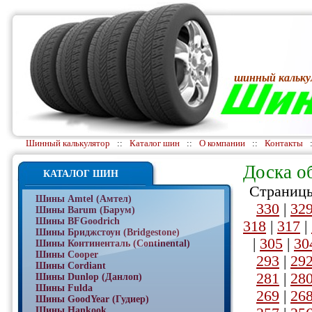
шинный кальку
Шинный калькулятор
::
Каталог шин
::
О компании
::
Контакты
Доска о
КАТАЛОГ ШИН
Страницы
Шины Amtel (Амтел)
330
|
32
Шины Barum (Барум)
Шины BFGoodrich
318
|
317
|
Шины Бриджстоун (Bridgestone)
|
305
|
30
Шины Континенталь (Continental)
Шины Cooper
293
|
29
Шины Cordiant
281
|
28
Шины Dunlop (Данлоп)
Шины Fulda
269
|
26
Шины GoodYear (Гудиер)
Шины Hankook