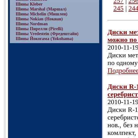
257
|
25
Шины Kleber
245
|
24
Шины Marshal (Маршал)
Шины Michelin (Мишлен)
Шины Nokian (Нокиан)
Шины Nordman
Шины Пирелли (Pirelli)
Диски мет
Шины Vredestein (Фредештайн)
можно по 
Шины Йокогама (Yokohama)
2010-11-1
Диски мета
по одному
Подробне
Диски R-
серебристо
2010-11-1
Диски R-1
серебристо
нов., без 
комлпект,