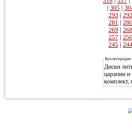
318
|
317
|
|
305
|
30
293
|
29
281
|
28
269
|
26
257
|
25
245
|
24
Куплю/продам
Диски литы
царапин и 