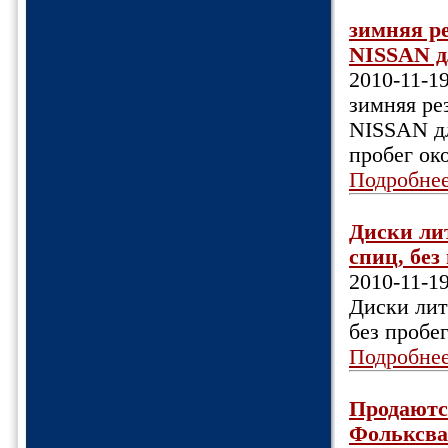
зимняя р
NISSAN д
2010-11-1
зимняя ре
NISSAN д
пробег ок
Подробне
Диски лит
спиц, без
2010-11-1
Диски лит
без пробег
Подробне
Продают
Фольксваг