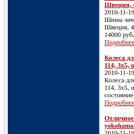
Швеция, 4
2010-11-1
Шины зимн
Швеция, 4
14000 руб
Подробне
Колеса дл
114, 3х5,
2010-11-1
Колеса дл
114, 3х5,
состояние
Подробне
Отличное
yokohama.
2010-11-1