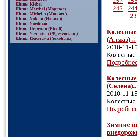
257
|
25
Шины Kleber
245
|
24
Шины Marshal (Маршал)
Шины Michelin (Мишлен)
23
Шины Nokian (Нокиан)
Шины Nordman
Шины Пирелли (Pirelli)
Колесные 
Шины Vredestein (Фредештайн)
(Алмаз)...
Шины Йокогама (Yokohama)
2010-11-1
Колесные 
Подробне
Колесные 
(Селена)..
2010-11-1
Колесные 
Подробне
Зимние ш
внедорожн