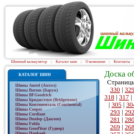
шинный кальку
Шинный калькулятор
::
Каталог шин
::
О компании
::
Контакты
Доска о
КАТАЛОГ ШИН
Страницы
Шины Amtel (Амтел)
330
|
32
Шины Barum (Барум)
Шины BFGoodrich
318
|
317
|
Шины Бриджстоун (Bridgestone)
|
305
|
30
Шины Континенталь (Continental)
Шины Cooper
293
|
29
Шины Cordiant
281
|
28
Шины Dunlop (Данлоп)
Шины Fulda
269
|
26
Шины GoodYear (Гудиер)
Шины Hankook