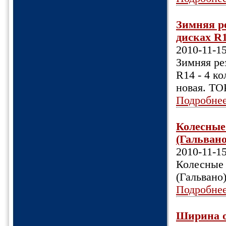
Зимняя 
дисках R14
2010-11-1
Зимняя р
R14 - 4 ко
новая. ТО
Подробне
Колесные 
(Гальвано)
2010-11-1
Колесные 
(Гальвано
Подробне
Ширина об