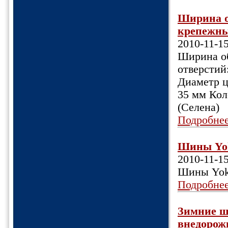
Ширина об
крепежных
2010-11-1
Ширина об
отверстий
Диаметр ц
35 мм Кол
(Селена)
Подробне
Шины Yok
2010-11-1
Шины Yoko
Подробне
Зимние ш
внедорожн