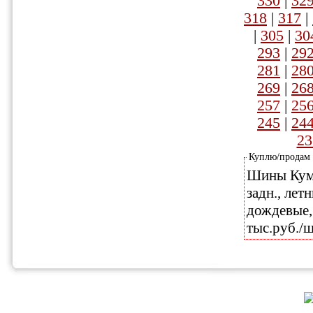
330
|
32
318
|
317
|
|
305
|
30
293
|
29
281
|
28
269
|
26
257
|
25
245
|
24
23
Куплю/продам
Шины Кумхо
задн., лет
дождевые, 
тыс.руб./ш