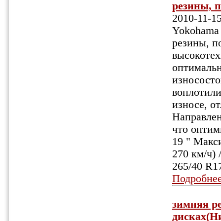
резины, п
2010-11-1
Yokohama 
резины, п
высокотех
оптимальн
износосто
воплотили
износе, о
Направлен
что оптими
19 " Макси
270 км/ч)
265/40 R1
Подробне
зимняя ре
дисках(Ни