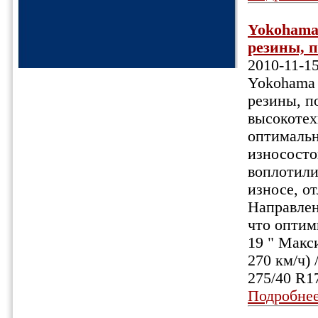
Yokohama
резины, п
2010-11-1
Yokohama 
резины, п
высокотех
оптимальн
износосто
воплотили
износе, о
Направлен
что оптими
19 " Макси
270 км/ч)
275/40 R1
Подробне