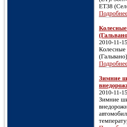
ET38 (Сел
Подробне
Колесные 
(Гальвано)
2010-11-1
Колесные 
(Гальвано
Подробне
Зимние ш
внедорожн
2010-11-1
Зимние ши
внедорожн
автомобил
температу