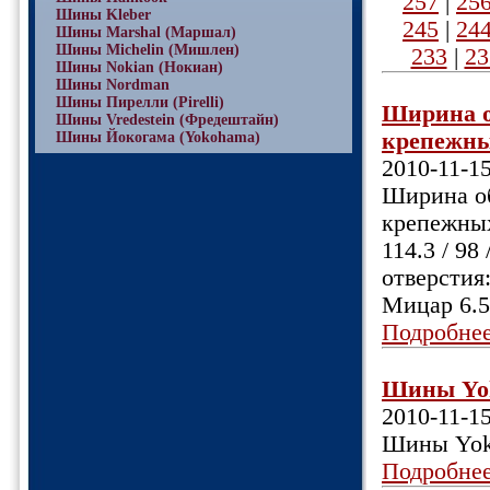
257
|
25
Шины Kleber
245
|
24
Шины Marshal (Маршал)
Шины Michelin (Мишлен)
233
|
23
Шины Nokian (Нокиан)
Шины Nordman
Шины Пирелли (Pirelli)
Ширина об
Шины Vredestein (Фредештайн)
крепежных
Шины Йокогама (Yokohama)
2010-11-1
Ширина обо
крепежных
114.3 / 98
отверстия
Мицар 6.5
Подробне
Шины Yok
2010-11-1
Шины Yok
Подробне