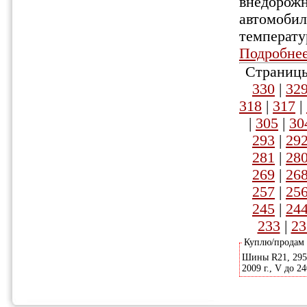
внедорожн
автомобил
температу
Подробне
Страницы
330
|
32
318
|
317
|
|
305
|
30
293
|
29
281
|
28
269
|
26
257
|
25
245
|
24
233
|
23
Куплю/продам
Шины R21, 295х