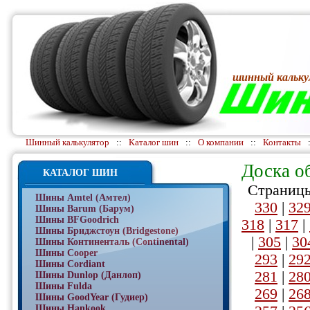
шинный кальку
Шинный калькулятор
::
Каталог шин
::
О компании
::
Контакты
Доска о
КАТАЛОГ ШИН
Страницы
Шины Amtel (Амтел)
330
|
32
Шины Barum (Барум)
Шины BFGoodrich
318
|
317
|
Шины Бриджстоун (Bridgestone)
|
305
|
30
Шины Континенталь (Continental)
Шины Cooper
293
|
29
Шины Cordiant
281
|
28
Шины Dunlop (Данлоп)
Шины Fulda
269
|
26
Шины GoodYear (Гудиер)
Шины Hankook