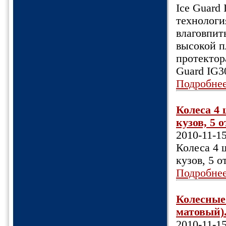
Ice Guard
технологи
влаговпит
высокой п
протектор
Guard IG3
Подробне
Колеса 4 
кузов, 5 о
2010-11-1
Колеса 4 ш
кузов, 5 о
Подробне
Колесные 
матовый).
2010-11-1