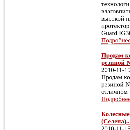
технологи
влаговпит
высокой п
протектор
Guard IG3
Подробне
Продам ко
резиной No
2010-11-1
Продам ко
резиной No
отличном 
Подробне
Колесные 
(Селена)..
2010-11-1