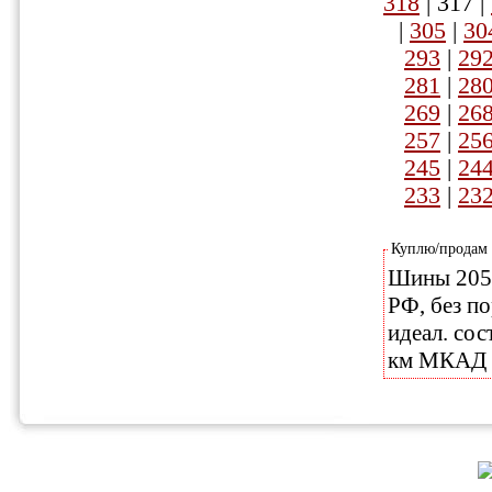
318
|
317
|
|
305
|
30
293
|
29
281
|
28
269
|
26
257
|
25
245
|
24
233
|
23
Куплю/продам
Шины 205/5
РФ, без по
идеал. сос