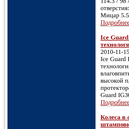
114.3 / 98
отверстия
Мицар 5.5
Подробне
Ice Guar
технологи
2010-11-1
Ice Guard
технологи
влаговпит
высокой п
протектор
Guard IG3
Подробне
Колеса в 
штамповка