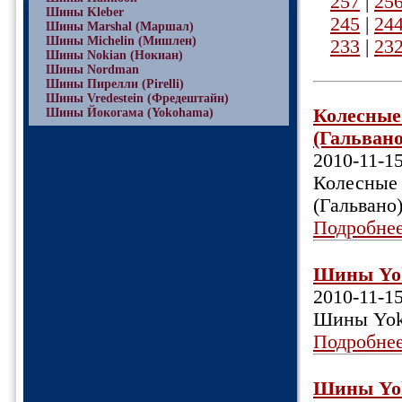
257
|
25
Шины Kleber
245
|
24
Шины Marshal (Маршал)
Шины Michelin (Мишлен)
233
|
23
Шины Nokian (Нокиан)
Шины Nordman
Шины Пирелли (Pirelli)
Шины Vredestein (Фредештайн)
Колесные
Шины Йокогама (Yokohama)
(Гальвано)
2010-11-1
Колесные 
(Гальвано
Подробне
Шины Yoko
2010-11-1
Шины Yoko
Подробне
Шины Yoko