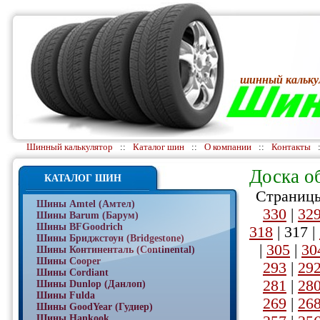
шинный кальку
Шинный калькулятор
::
Каталог шин
::
О компании
::
Контакты
Доска о
КАТАЛОГ ШИН
Страницы
Шины Amtel (Амтел)
330
|
32
Шины Barum (Барум)
Шины BFGoodrich
318
|
317
|
Шины Бриджстоун (Bridgestone)
|
305
|
30
Шины Континенталь (Continental)
Шины Cooper
293
|
29
Шины Cordiant
281
|
28
Шины Dunlop (Данлоп)
Шины Fulda
269
|
26
Шины GoodYear (Гудиер)
Шины Hankook