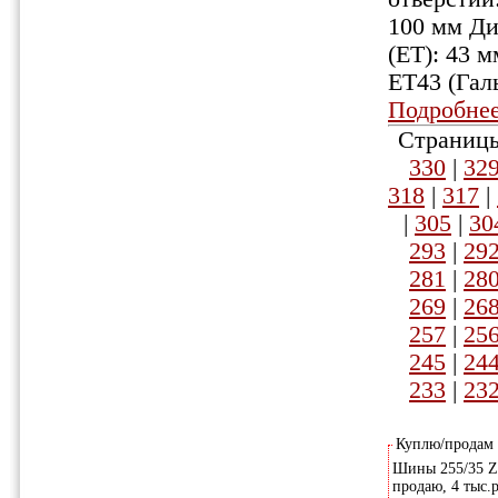
100 мм Ди
(ET): 43 
ET43 (Гал
Подробне
Страницы
330
|
32
318
|
317
|
|
305
|
30
293
|
29
281
|
28
269
|
26
257
|
25
245
|
24
233
|
23
Куплю/продам
Шины 255/35 ZR
продаю, 4 тыс.р