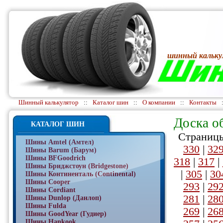
шинный кальку
Шинный калькулятор
::
Каталог шин
::
О компании
::
Контакты
Доска о
КАТАЛОГ ШИН
Страницы
Шины Amtel (Амтел)
330
|
32
Шины Barum (Барум)
Шины BFGoodrich
318
|
317
|
Шины Бриджстоун (Bridgestone)
|
305
|
30
Шины Континенталь (Continental)
Шины Cooper
293
|
29
Шины Cordiant
281
|
28
Шины Dunlop (Данлоп)
Шины Fulda
269
|
26
Шины GoodYear (Гудиер)
Шины Hankook