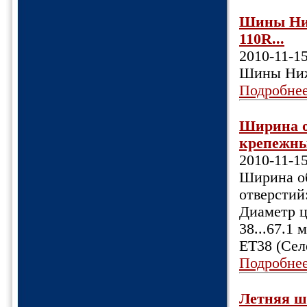
Шины Ниж
110R...
2010-11-1
Шины Ниж
Подробне
Ширина об
крепежных
2010-11-1
Ширина об
отверстий
Диаметр ц
38...67.1
ET38 (Сел
Подробне
Летняя ш