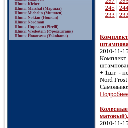
257
|
25
Шины Kleber
245
|
24
Шины Marshal (Маршал)
Шины Michelin (Мишлен)
233
|
23
Шины Nokian (Нокиан)
Шины Nordman
Шины Пирелли (Pirelli)
Шины Vredestein (Фредештайн)
Комплект 
Шины Йокогама (Yokohama)
штампова
2010-11-1
Комплект 
штампован
+ 1шт. - н
Nord Frost
Самовыво
Подробне
Колесные 
матовый).
2010-11-1