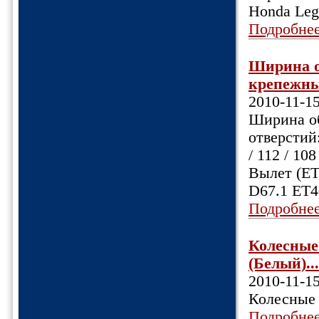
Honda Leg
Подробне
Ширина об
крепежных
2010-11-1
Ширина об
отверстий:
/ 112 / 10
Вылет (ET
D67.1 ET4
Подробне
Колесные 
(Белый)...
2010-11-1
Колесные 
Подробне