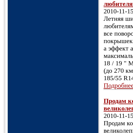
любителя
2010-11-1
Летняя ши
любителям
все повор
покрышек 
а эффект 
максимальн
18 / 19 " 
(до 270 к
185/55 R1
Подробне
Продам ко
великоле
2010-11-1
Продам ко
великолеп