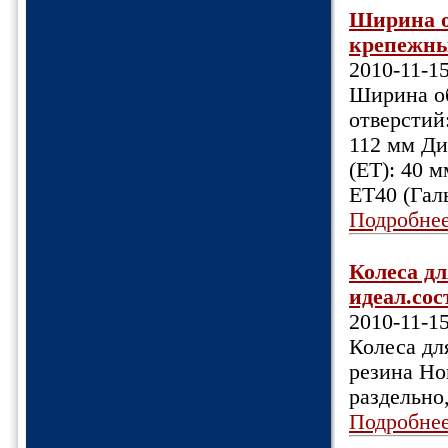
Ширина об
крепежных
2010-11-1
Ширина об
отверстий:
112 мм Ди
(ET): 40 
ET40 (Гал
Подробне
Колеса дл
идеал.сос
2010-11-1
Колеса для
резина Но
раздельно
Подробне