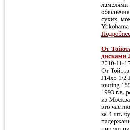
ламелями 
обеспечив
сухих, мо
Yokohama 
Подробне
От Тойот
дисками 
2010-11-1
От Тойота
J14x5 1/2
touring 18
1993 г.в.
из Москва
это частн
за 4 шт. 
падержан
пирели пир