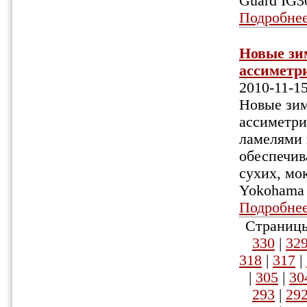
Guard IG3
Подробне
Новые зи
ассиметр
2010-11-1
Новые зи
ассиметри
ламелями 
обеспечив
сухих, мо
Yokohama 
Подробне
Страницы
330
|
32
318
|
317
|
|
305
|
30
293
|
29