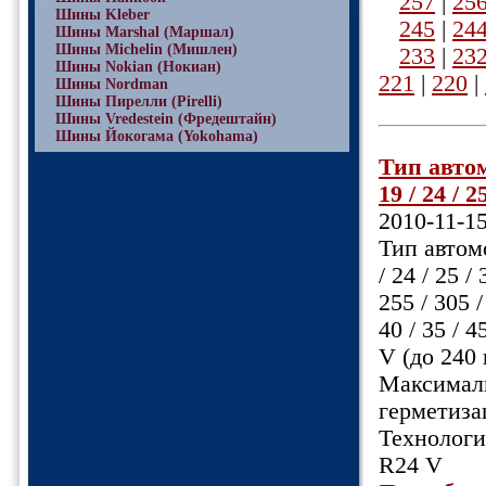
257
|
25
Шины Kleber
245
|
24
Шины Marshal (Маршал)
Шины Michelin (Мишлен)
233
|
23
Шины Nokian (Нокиан)
221
|
220
|
Шины Nordman
Шины Пирелли (Pirelli)
Шины Vredestein (Фредештайн)
Шины Йокогама (Yokohama)
Тип автом
19 / 24 / 25
2010-11-1
Тип автомо
/ 24 / 25 
255 / 305 
40 / 35 / 
V (до 240 
Максималь
герметиза
Технологи
R24 V