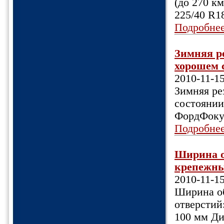
(до 270 к
225/40 R1
Подробне
Зимняя ре
хорошем с
2010-11-1
Зимняя рез
состоянии
ФордФоку
Подробне
Ширина об
крепежных
2010-11-1
Ширина об
отверстий:
100 мм Ди