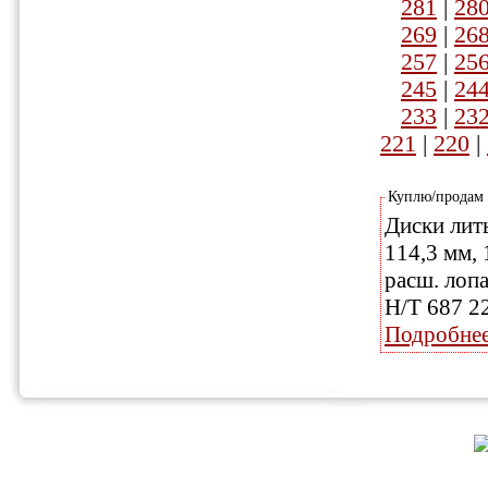
281
|
28
269
|
26
257
|
25
245
|
24
233
|
23
221
|
220
|
Куплю/продам
Диски литы
114,3 мм, 
расш. лоп
Н/Т 687 2
Подробне