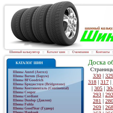
шинный кальку
Шинный калькулятор
::
Каталог шин
::
О компании
::
Контакты
Доска о
КАТАЛОГ ШИН
Страницы
Шины Amtel (Амтел)
330
|
32
Шины Barum (Барум)
Шины BFGoodrich
318
|
317
|
Шины Бриджстоун (Bridgestone)
|
305
|
30
Шины Континенталь (Continental)
Шины Cooper
293
|
29
Шины Cordiant
281
|
28
Шины Dunlop (Данлоп)
Шины Fulda
269
|
26
Шины GoodYear (Гудиер)
Шины Hankook