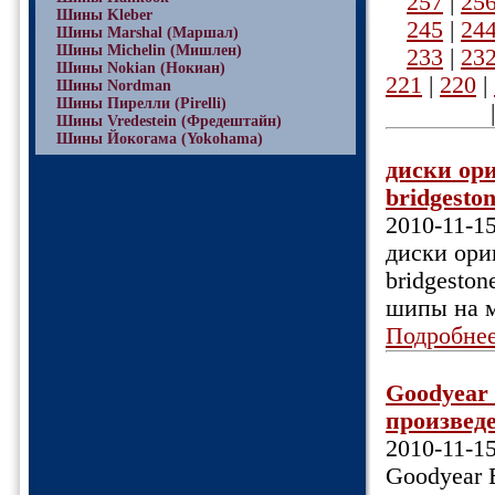
257
|
25
Шины Kleber
245
|
24
Шины Marshal (Маршал)
Шины Michelin (Мишлен)
233
|
23
Шины Nokian (Нокиан)
221
|
220
|
Шины Nordman
Шины Пирелли (Pirelli)
Шины Vredestein (Фредештайн)
Шины Йокогама (Yokohama)
диски ори
bridgeston
2010-11-1
диски ориг
bridgeston
шипы на м
Подробне
Goodyear 
произведе
2010-11-1
Goodyear 