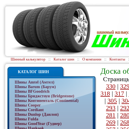
шинный кальку
Шинный калькулятор
::
Каталог шин
::
О компании
::
Контакты
Доска о
КАТАЛОГ ШИН
Страницы
Шины Amtel (Амтел)
330
|
32
Шины Barum (Барум)
Шины BFGoodrich
318
|
317
|
Шины Бриджстоун (Bridgestone)
|
305
|
30
Шины Континенталь (Continental)
Шины Cooper
293
|
29
Шины Cordiant
281
|
28
Шины Dunlop (Данлоп)
Шины Fulda
269
|
26
Шины GoodYear (Гудиер)
Шины Hankook