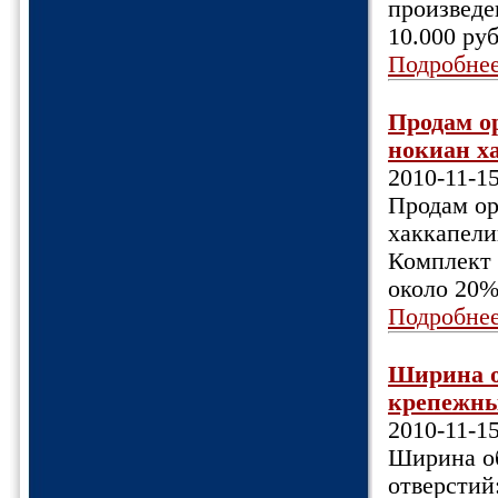
произведе
10.000 руб
Подробне
Продам о
нокиан ха
2010-11-1
Продам ор
хаккапели
Комплект 
около 20%
Подробне
Ширина об
крепежных
2010-11-1
Ширина об
отверстий