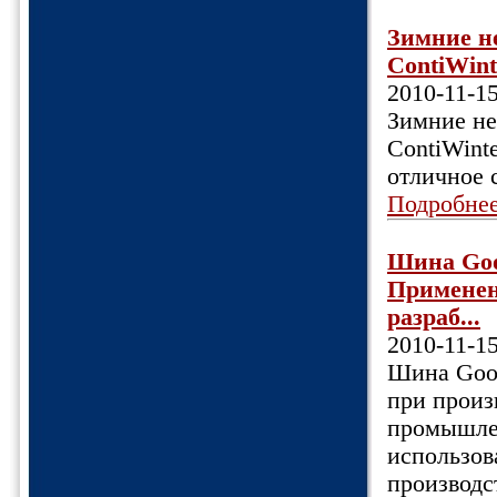
Зимние н
ContiWint
2010-11-1
Зимние не
ContiWint
отличное
Подробне
Шина Goo
Применен
разраб...
2010-11-1
Шина Good
при произ
промышле
использов
производс