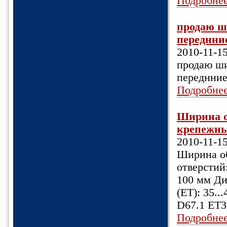
Подробне
продаю ш
переднние
2010-11-1
продаю ши
переднние
Подробне
Ширина об
крепежных
2010-11-1
Ширина об
отверстий:
100 мм Ди
(ET): 35.
D67.1 ET3
Подробне