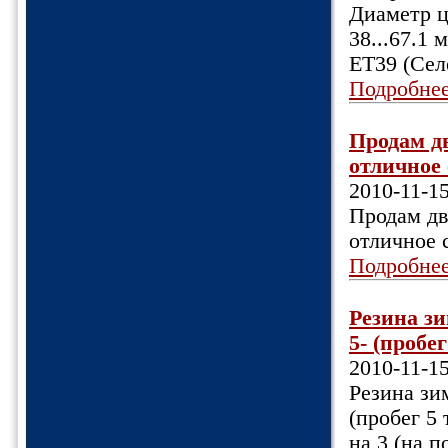
Диаметр ц
38...67.1
ET39 (Сел
Подробне
Продам дв
отличное 
2010-11-1
Продам дв
отличное 
Подробне
Резина зи
5- (пробе
2010-11-1
Резина зи
(пробег 5
на 3 (на п