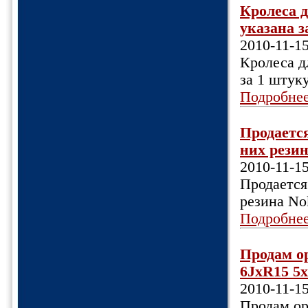
Кролеса д
указана за
2010-11-1
Кролеса д
за 1 штуку
Подробне
Продаетс
них резин
2010-11-1
Продается
резина Nok
Подробне
Продам о
6JхR15 5х
2010-11-1
Продам ор