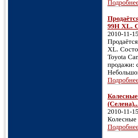
Подробне
Продаётс
99H XL. С
2010-11-1
Продаётс
XL. Состо
Toyota Ca
продажи: 
Небольшой
Подробне
Колесные 
(Селена)..
2010-11-1
Колесные 
Подробне