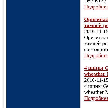
D57 ET37 
Подробне
Оригинал
зимней ре
2010-11-1
Оригиналь
зимней рез
состоянии
Подробне
4 шины 
wheather 
2010-11-1
4 шины G
wheather 
Подробне