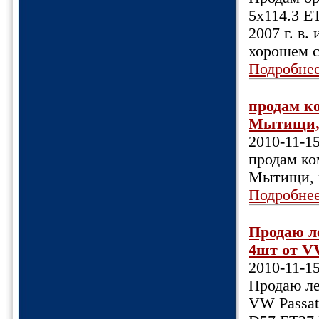
5х114.3 ЕТ
2007 г. в.
хорошем с
Подробне
продам ко
Мытищи, 
2010-11-1
продам ко
Мытищи, 
Подробне
Продаю л
4шт от VW
2010-11-1
Продаю ле
VW Passat