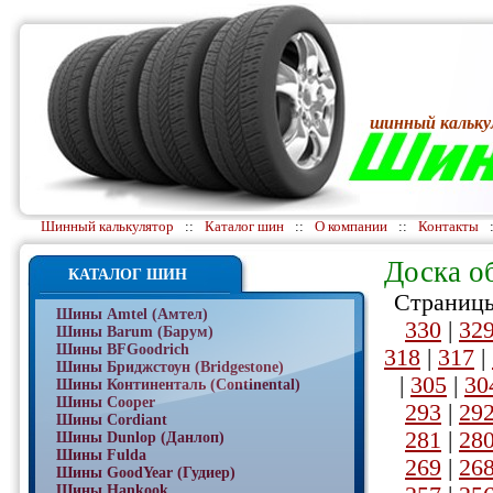
шинный кальку
Шинный калькулятор
::
Каталог шин
::
О компании
::
Контакты
Доска о
КАТАЛОГ ШИН
Страницы
Шины Amtel (Амтел)
330
|
32
Шины Barum (Барум)
Шины BFGoodrich
318
|
317
|
Шины Бриджстоун (Bridgestone)
|
305
|
30
Шины Континенталь (Continental)
Шины Cooper
293
|
29
Шины Cordiant
281
|
28
Шины Dunlop (Данлоп)
Шины Fulda
269
|
26
Шины GoodYear (Гудиер)
Шины Hankook