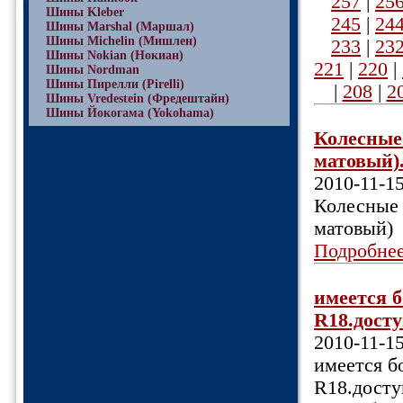
257
|
25
Шины Kleber
245
|
24
Шины Marshal (Маршал)
Шины Michelin (Мишлен)
233
|
23
Шины Nokian (Нокиан)
221
|
220
|
Шины Nordman
Шины Пирелли (Pirelli)
|
208
|
2
Шины Vredestein (Фредештайн)
Шины Йокогама (Yokohama)
Колесные 
матовый).
2010-11-1
Колесные 
матовый)
Подробне
имеется б
R18.досту
2010-11-1
имеется б
R18.досту