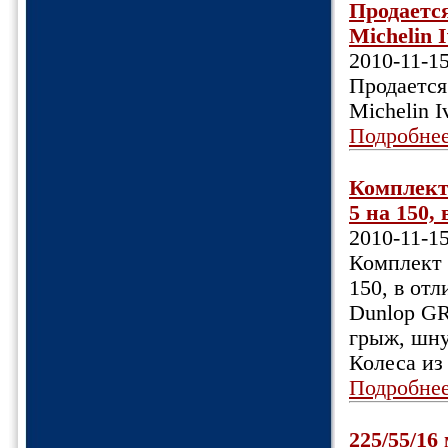
Продаетс
Michelin I
2010-11-1
Продается
Michelin I
Подробне
Комплект 
5 на 150,
2010-11-1
Комплект 
150, в от
Dunlop G
грыж, шну
Колеса из
Подробне
225/55/16