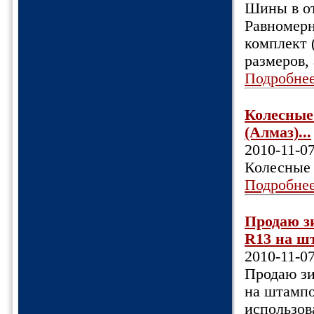
Шины в от
Равномерн
комплект 
размеров,
Подробне
Колесные 
(Алмаз)...
2010-11-0
Колесные 
Подробне
Продаю з
R13 на ш
2010-11-0
Продаю зи
на штампо
использов