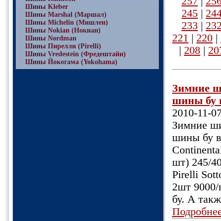
257
|
25
Шины Kleber
245
|
24
Шины Marshal (Маршал)
Шины Michelin (Мишлен)
233
|
23
Шины Nokian (Нокиан)
221
|
220
|
Шины Nordman
Шины Пирелли (Pirelli)
|
208
|
20
Шины Vredestein (Фредештайн)
Шины Йокогама (Yokohama)
Зимние ш
шины бу в
2010-11-0
Зимние ши
шины бу в
Continenta
шт) 245/4
Pirelli So
2шт 9000/
бу. А так
Подробне