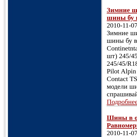
Зимние ш
шины бу в
2010-11-0
Зимние ши
шины бу в
Continetnt
шт) 245/45
245/45/R18
Pilot Alpi
Contact T
модели ши
спрашивай
Подробне
Шины в о
Равномерн
2010-11-0