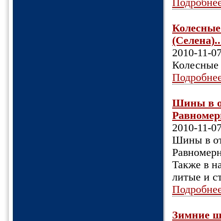
Подробне
Колесные 
(Селена)..
2010-11-0
Колесные 
Подробне
Шины в о
Равномерн
2010-11-0
Шины в от
Равномерн
Также в н
литые и с
Подробне
Зимние ш