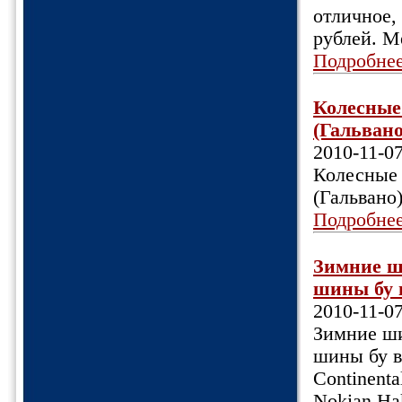
отличное, 
рублей. М
Подробне
Колесные 
(Гальвано)
2010-11-0
Колесные 
(Гальвано
Подробне
Зимние ш
шины бу в
2010-11-0
Зимние ши
шины бу в
Continent
Nokian Ha