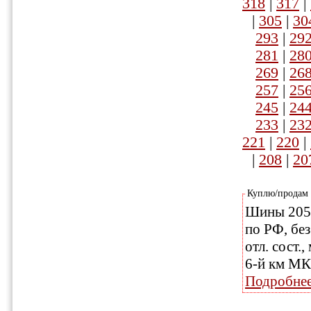
318
|
317
|
|
305
|
30
293
|
29
281
|
28
269
|
26
257
|
25
245
|
24
233
|
23
221
|
220
|
|
208
|
20
Куплю/продам
Шины 205/
по РФ, без
отл. сост.
Подробне