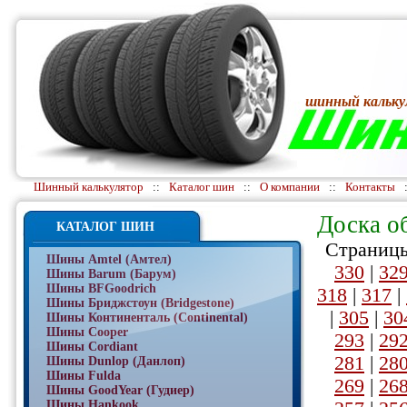
шинный кальку
Шинный калькулятор
::
Каталог шин
::
О компании
::
Контакты
Доска о
КАТАЛОГ ШИН
Страницы
Шины Amtel (Амтел)
330
|
32
Шины Barum (Барум)
Шины BFGoodrich
318
|
317
|
Шины Бриджстоун (Bridgestone)
|
305
|
30
Шины Континенталь (Continental)
Шины Cooper
293
|
29
Шины Cordiant
281
|
28
Шины Dunlop (Данлоп)
Шины Fulda
269
|
26
Шины GoodYear (Гудиер)
Шины Hankook