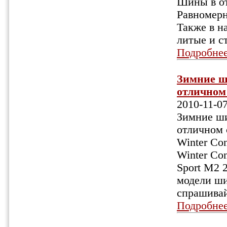
Шины в от
Равномерн
Также в н
литые и с
Подробне
Зимние ш
отличном 
2010-11-0
Зимние ши
отличном 
Winter Co
Winter Co
Sport M2 
модели ши
спрашивай
Подробне