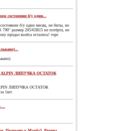
ом состоянии б/у один...
состоянии б/у один месяц, не биты, не
S 790" размер 205/65R15 не потёрта, не
ну продал колёса остались! торг.
львано)...
ьвано)
N ALPIN ЛИПУЧКА ОСТАТОК
LPIN ЛИПУЧКА ОСТАТОК
за 1шт.
...
ре. Подходит к Mazda3. Резина