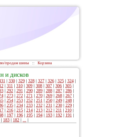
лю/продам шины
::
Корзина
н и дисков
331
|
330
|
329
|
328
|
327
|
326
|
325
|
324
|
12
|
311
|
310
|
309
|
308
|
307
|
306
|
305
|
93
|
292
|
291
|
290
|
289
|
288
|
287
|
286
|
74
|
273
|
272
|
271
|
270
|
269
|
268
|
267
|
55
|
254
|
253
|
252
|
251
|
250
|
249
|
248
|
36
|
235
|
234
|
233
|
232
|
231
|
230
|
229
|
17
|
216
|
215
|
214
|
213
|
212
|
211
|
210
|
98
|
197
|
196
|
195
|
194
|
193
|
192
|
191
|
|
183
|
182
|
...
|