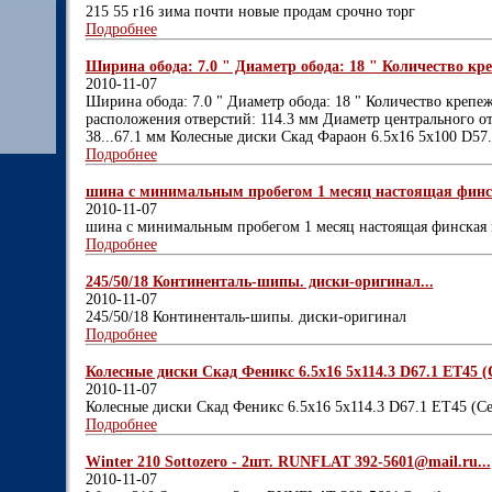
215 55 r16 зима почти новые продам срочно торг
Подробнее
Ширина обода: 7.0 " Диаметр обода: 18 " Количество кре
2010-11-07
Ширина обода: 7.0 " Диаметр обода: 18 " Количество крепе
расположения отверстий: 114.3 мм Диаметр центрального отв
38...67.1 мм Колесные диски Скад Фараон 6.5x16 5x100 D57
Подробнее
шина с минимальным пробегом 1 месяц настоящая финск
2010-11-07
шина с минимальным пробегом 1 месяц настоящая финская
Подробнее
245/50/18 Континенталь-шипы. диски-оригинал...
2010-11-07
245/50/18 Континенталь-шипы. диски-оригинал
Подробнее
Колесные диски Скад Феникс 6.5x16 5x114.3 D67.1 ET45 (С
2010-11-07
Колесные диски Скад Феникс 6.5x16 5x114.3 D67.1 ET45 (Се
Подробнее
Winter 210 Sottozero - 2шт. RUNFLAT 392-5601@mail.ru...
2010-11-07