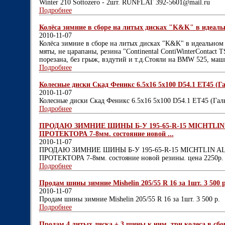
Winter 210 Sottozero - 2шт. RUNFLAT 392-5601@mail.ru
Подробнее
Колёса зимние в сборе на литых дисках "K&K" в идеальн
2010-11-07
Колёса зимние в сборе на литых дисках "K&K" в идеальном 
мяты, не царапаны, резина "Continental ContiWinterContact T
порезана, без грыж, вздутий и т.д.Стояли на BMW 525, маши
Подробнее
Колесные диски Скад Феникс 6.5x16 5x100 D54.1 ET45 (Га
2010-11-07
Колесные диски Скад Феникс 6.5x16 5x100 D54.1 ET45 (Гал
Подробнее
ПРОДАЮ ЗИМНИЕ ШИНЫ Б-У 195-65-R-15 MICHTLI
ПРОТЕКТОРА 7-8мм. состояние новой ...
2010-11-07
ПРОДАЮ ЗИМНИЕ ШИНЫ Б-У 195-65-R-15 MICHTLIN A
ПРОТЕКТОРА 7-8мм. состояние новой резины. цена 2250р. 
Подробнее
Продам шины зимние Mishelin 205/55 R 16 за 1шт. 3 500 р.
2010-11-07
Продам шины зимние Mishelin 205/55 R 16 за 1шт. 3 500 р.
Подробнее
Продам 4 литых диска + 3 шины к ним. три колеса в сбо