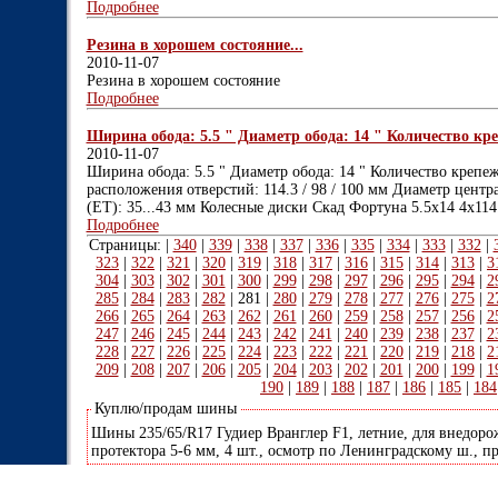
Подробнее
Резина в хорошем состояние...
2010-11-07
Резина в хорошем состояние
Подробнее
Ширина обода: 5.5 " Диаметр обода: 14 " Количество кре
2010-11-07
Ширина обода: 5.5 " Диаметр обода: 14 " Количество крепе
расположения отверстий: 114.3 / 98 / 100 мм Диаметр центра
(ET): 35...43 мм Колесные диски Скад Фортуна 5.5x14 4x114
Подробнее
Страницы: |
340
|
339
|
338
|
337
|
336
|
335
|
334
|
333
|
332
|
323
|
322
|
321
|
320
|
319
|
318
|
317
|
316
|
315
|
314
|
313
|
3
304
|
303
|
302
|
301
|
300
|
299
|
298
|
297
|
296
|
295
|
294
|
2
285
|
284
|
283
|
282
|
281
|
280
|
279
|
278
|
277
|
276
|
275
|
2
266
|
265
|
264
|
263
|
262
|
261
|
260
|
259
|
258
|
257
|
256
|
2
247
|
246
|
245
|
244
|
243
|
242
|
241
|
240
|
239
|
238
|
237
|
2
228
|
227
|
226
|
225
|
224
|
223
|
222
|
221
|
220
|
219
|
218
|
2
209
|
208
|
207
|
206
|
205
|
204
|
203
|
202
|
201
|
200
|
199
|
1
190
|
189
|
188
|
187
|
186
|
185
|
184
Куплю/продам шины
Шины 235/65/R17 Гудиер Вранглер F1, летние, для внедорожн
протектора 5-6 мм, 4 шт., осмотр по Ленинградскому ш., п