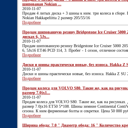
шипованая Nokian ...
2010-11-07
Продам 4 литых диска + 3 шины к ним. три колеса в сборе.
Nokian Hakkapeliitta 2 размер 205/55/16
Подробнее
Продам шипованную резину Bridgestone Ice Cruiser 5000
дисках 6, 5Jx...
2010-11-07
Продам шипованную резину Bridgestone Ice Cruiser 5000 20
6, 5Jx16 ET46 PCD 114, 3. Пробег - 1 сезон, отличное состоя
Подробнее
Диски и шины практически новые, без износа. Hakka Z S
2010-11-07
Диски и шины практически новые, без износа. Hakka Z SU 
Подробнее
Продам колеса для VOLVO S80. Такие же, как на рису
размер 7.0jx1...
2010-11-07
Продам колеса для VOLVO S80. Такие же, как на рисунка
размер 7.0jx16 ET50 5*108. Шины зимние Continental ContiVi
сезона. К ним фирменные болты и секретки. Цена 50 000 руб.
Подробнее
Ширина обода: 7.0 " Диаметр обода: 16 " Количество кре