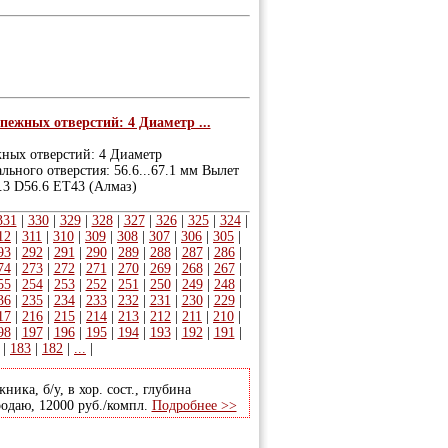
пежных отверстий: 4 Диаметр ...
жных отверстий: 4 Диаметр
льного отверстия: 56.6...67.1 мм Вылет
.3 D56.6 ET43 (Алмаз)
331
|
330
|
329
|
328
|
327
|
326
|
325
|
324
|
12
|
311
|
310
|
309
|
308
|
307
|
306
|
305
|
93
|
292
|
291
|
290
|
289
|
288
|
287
|
286
|
74
|
273
|
272
|
271
|
270
|
269
|
268
|
267
|
55
|
254
|
253
|
252
|
251
|
250
|
249
|
248
|
36
|
235
|
234
|
233
|
232
|
231
|
230
|
229
|
17
|
216
|
215
|
214
|
213
|
212
|
211
|
210
|
98
|
197
|
196
|
195
|
194
|
193
|
192
|
191
|
|
183
|
182
|
...
|
ика, б/у, в хор. сост., глубина
родаю, 12000 руб./компл.
Подробнее >>