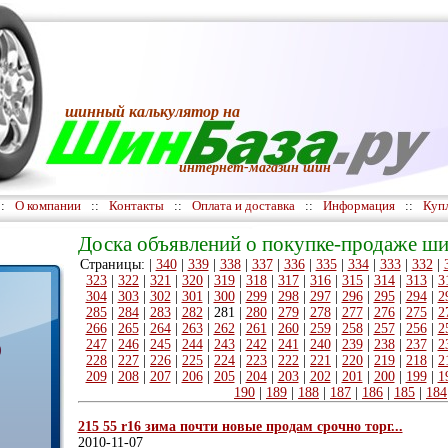
шинный калькулятор
на
интернет-магазин шин
::
О компании
::
Контакты
::
Оплата и доставка
::
Информация
::
Куп
Доска объявлений о покупке-продаже ши
Страницы: |
340
|
339
|
338
|
337
|
336
|
335
|
334
|
333
|
332
|
323
|
322
|
321
|
320
|
319
|
318
|
317
|
316
|
315
|
314
|
313
|
3
304
|
303
|
302
|
301
|
300
|
299
|
298
|
297
|
296
|
295
|
294
|
2
285
|
284
|
283
|
282
|
281
|
280
|
279
|
278
|
277
|
276
|
275
|
2
266
|
265
|
264
|
263
|
262
|
261
|
260
|
259
|
258
|
257
|
256
|
2
247
|
246
|
245
|
244
|
243
|
242
|
241
|
240
|
239
|
238
|
237
|
2
)
228
|
227
|
226
|
225
|
224
|
223
|
222
|
221
|
220
|
219
|
218
|
2
209
|
208
|
207
|
206
|
205
|
204
|
203
|
202
|
201
|
200
|
199
|
1
190
|
189
|
188
|
187
|
186
|
185
|
184
215 55 r16 зима почти новые продам срочно торг...
2010-11-07