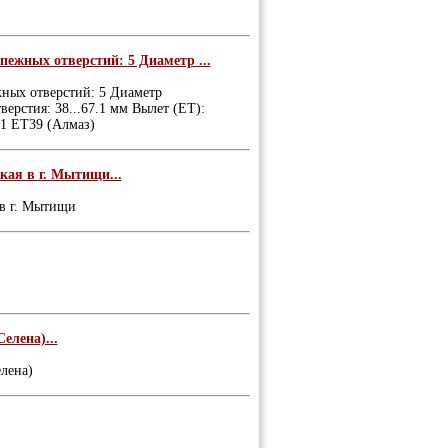
пежных отверстий: 5 Диаметр ...
жных отверстий: 5 Диаметр
ерстия: 38...67.1 мм Вылет (ET):
.1 ET39 (Алмаз)
ая в г. Мытищи...
 в г. Мытищи
елена)...
лена)