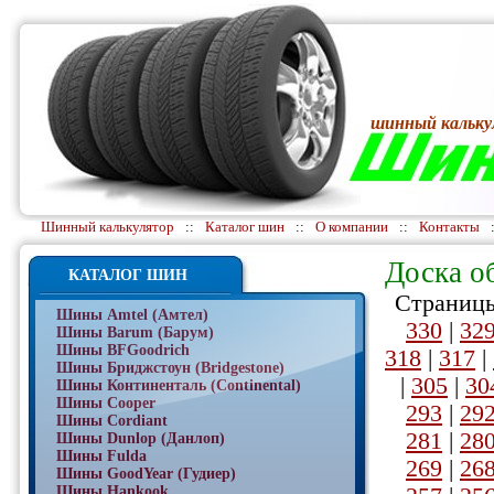
шинный кальку
Шинный калькулятор
::
Каталог шин
::
О компании
::
Контакты
Доска о
КАТАЛОГ ШИН
Страницы
Шины Amtel (Амтел)
330
|
32
Шины Barum (Барум)
Шины BFGoodrich
318
|
317
|
Шины Бриджстоун (Bridgestone)
|
305
|
30
Шины Континенталь (Continental)
Шины Cooper
293
|
29
Шины Cordiant
281
|
28
Шины Dunlop (Данлоп)
Шины Fulda
269
|
26
Шины GoodYear (Гудиер)
Шины Hankook