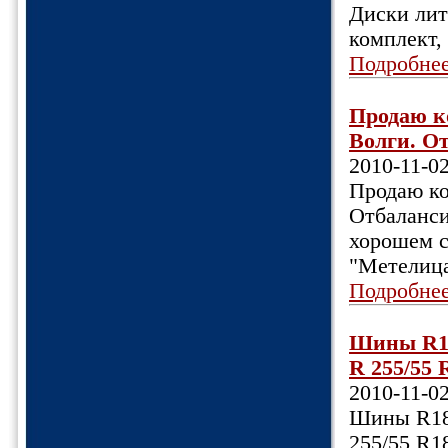
Диски лит
комплект,
Подробне
Продаю ко
Волги. От
2010-11-0
Продаю ко
Отбаланси
хорошем с
"Метелица
Подробне
Шины R18
R 255/55 
2010-11-0
Шины R18
255/55 R18