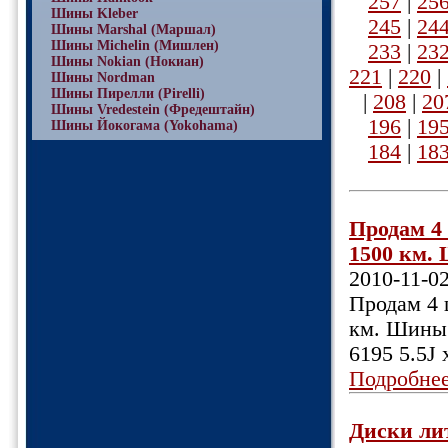
257
|
25
Шины Kleber
245
|
24
Шины Marshal (Маршал)
Шины Michelin (Мишлен)
233
|
23
Шины Nokian (Нокиан)
221
|
220
|
Шины Nordman
Шины Пирелли (Pirelli)
|
208
|
20
Шины Vredestein (Фредештайн)
196
|
19
Шины Йокогама (Yokohama)
184
|
18
Продам 4
1500 км. 
2010-11-0
Продам 4
км. Шины 
6195 5.5J
Подробне
Диски лит