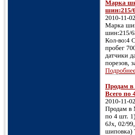
Марка ши
шин:215/6
2010-11-0
Марка шин
шин:215/6
Кол-во:4 
пробег 70
датчики да
порезов, з
Подробне
Продам в
Всего по 
2010-11-0
Продам в 
по 4 шт. 
6Jx, 02/99
шиповка) 