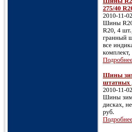
Шины R20
275/40 R2
2010-11-0
Шины R20,
R20, 4 шт
гранный ш
все индика
комплект,
Подробне
Шины зимн
штатных ди
2010-11-0
Шины зимн
дисках, не
руб.
Подробне