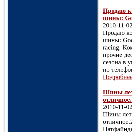
Продаю к
шины: Goo
2010-11-0
Продаю ко
шины: Goo
racing. К
прочие де
сезона в 
по телефо
Подробне
Шины лет
отличное.
2010-11-0
Шины летн
отличное.
Патфайнде