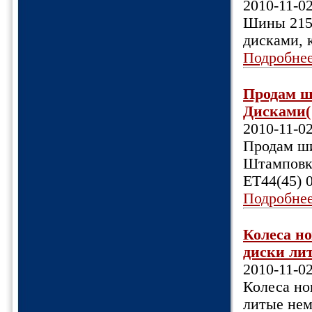
2010-11-0
Шины 215/6
дисками, 
Подробне
Продам ш
Дисками( 
2010-11-0
Продам ши
Штамповка
ET44(45) 
Подробне
Колеса н
диски лит
2010-11-0
Колеса но
литые нем