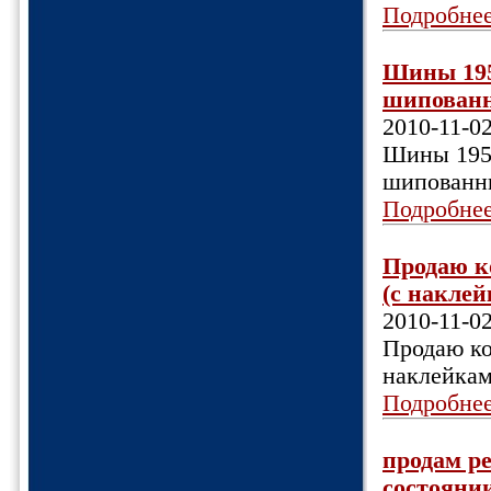
Подробне
Шины 195х
шипованны
2010-11-0
Шины 195х
шипованны
Подробне
Продаю к
(с наклей
2010-11-0
Продаю ко
наклейкам
Подробне
продам р
состоянии