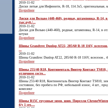
2010-11-02
Диски литые для Инфинити, R-18, 114.3х5, оригинальные, 
Подробнее
Диски для Вольво (440-460), родные, штамповка, R-14, в
тыс.руб./...
2010-11-02
Диски для Вольво (440-460), родные, штамповка, R-14, в от
штуки
Подробнее
Шины Grandtrec Dunlop AT22, 285/60 R-18 116V, всесезон.,
...
2010-11-02
Шины Grandtrec Dunlop AT22, 285/60 R-18 116V, всесезон., 4 
Подробнее
Шины 255/40 R18, Континенталь Винтер Контакт TS810, 
отличном состо...
2010-11-02
Шины 255/40 R18, Континенталь Винтер Контакт TS810, зим
состоянии, без пробега по РФ, небольшой износ, 4 шт., про
комплект
Подробнее
Шины R15С грузовые зимн. шип. Пирелли ChroneWinter 2
б/у 1 сез....