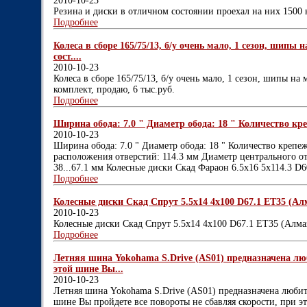
2010-10-23
Резина и диски в отличном состоянии проехал на них 1500 
Подробнее
Колеса в сборе 165/75/13, б/у очень мало, 1 сезон, шипы н
сост....
2010-10-23
Колеса в сборе 165/75/13, б/у очень мало, 1 сезон, шипы на м
комплект, продаю, 6 тыс.руб.
Подробнее
Ширина обода: 7.0 " Диаметр обода: 18 " Количество кре
2010-10-23
Ширина обода: 7.0 " Диаметр обода: 18 " Количество крепе
расположения отверстий: 114.3 мм Диаметр центрального отв
38...67.1 мм Колесные диски Скад Фараон 6.5x16 5x114.3 D6
Подробнее
Колесные диски Скад Спрут 5.5x14 4x100 D67.1 ET35 (Алм
2010-10-23
Колесные диски Скад Спрут 5.5x14 4x100 D67.1 ET35 (Алма
Подробнее
Летняя шина Yokohama S.Drive (AS01) предназначена л
этой шине Вы...
2010-10-23
Летняя шина Yokohama S.Drive (AS01) предназначена любит
шине Вы пройдете все повороты не сбавляя скорости, при э