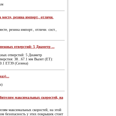
км
а месте, резина импорт., отличн.
есте, резина импорт., отличн. сост.,
пежных отверстий: 5 Диаметр ...
жных отверстий: 5 Диаметр
ерстия: 38...67.1 мм Вылет (ET):
0.1 ET39 (Селена)
аз)...
з)
юбителям максимальных скоростей, на
елям максимальных скоростей, на этой
том безопасность у этих покрышек стоит