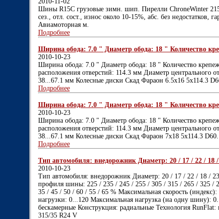
2010-11-02
Шины R15С грузовые зимн. шип. Пирелли ChroneWinter 215/7
сез., отл. сост., износ около 10-15%, абс. без недостатков, г
Авиамоторная м.
Подробнее
Ширина обода: 7.0 " Диаметр обода: 18 " Количество кре
2010-10-23
Ширина обода: 7.0 " Диаметр обода: 18 " Количество крепе
расположения отверстий: 114.3 мм Диаметр центрального отв
38...67.1 мм Колесные диски Скад Фараон 6.5x16 5x114.3 D
Подробнее
Ширина обода: 7.0 " Диаметр обода: 18 " Количество кре
2010-10-23
Ширина обода: 7.0 " Диаметр обода: 18 " Количество крепе
расположения отверстий: 114.3 мм Диаметр центрального отв
38...67.1 мм Колесные диски Скад Фараон 7x18 5x114.3 D60
Подробнее
Тип автомобиля: внедорожник Диаметр: 20 / 17 / 22 / 18 / 23 /
2010-10-23
Тип автомобиля: внедорожник Диаметр: 20 / 17 / 22 / 18 / 23 /
профиля шины: 225 / 235 / 245 / 255 / 305 / 315 / 265 / 325 / 
35 / 45 / 50 / 60 / 55 / 65 % Максимальная скорость (индекс):
нагрузки: 0...120 Максимальная нагрузка (на одну шину): 0.
бескамерные Конструкция: радиальные Технология RunFlat:
315/35 R24 V