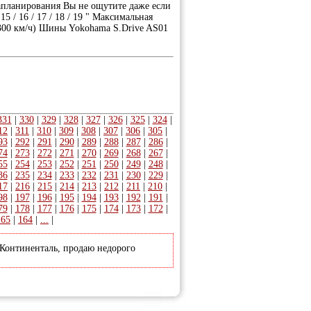
апланирования Вы не ощутите даже если
5 / 16 / 17 / 18 / 19 " Максимальная
до 300 км/ч) Шины Yokohama S.Drive AS01
331
|
330
|
329
|
328
|
327
|
326
|
325
|
324
|
12
|
311
|
310
|
309
|
308
|
307
|
306
|
305
|
93
|
292
|
291
|
290
|
289
|
288
|
287
|
286
|
74
|
273
|
272
|
271
|
270
|
269
|
268
|
267
|
55
|
254
|
253
|
252
|
251
|
250
|
249
|
248
|
36
|
235
|
234
|
233
|
232
|
231
|
230
|
229
|
17
|
216
|
215
|
214
|
213
|
212
|
211
|
210
|
98
|
197
|
196
|
195
|
194
|
193
|
192
|
191
|
79
|
178
|
177
|
176
|
175
|
174
|
173
|
172
|
165
|
164
|
...
|
 Континенталь, продаю недорого