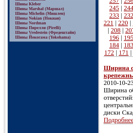
257
|
25
Шины Kleber
245
|
24
Шины Marshal (Маршал)
Шины Michelin (Мишлен)
233
|
23
Шины Nokian (Нокиан)
221
|
220
|
Шины Nordman
Шины Пирелли (Pirelli)
|
208
|
20
Шины Vredestein (Фредештайн)
196
|
19
Шины Йокогама (Yokohama)
184
|
18
172
|
171
Ширина об
крепежных
2010-10-2
Ширина об
отверстий
центральн
диски Ска
Подробне