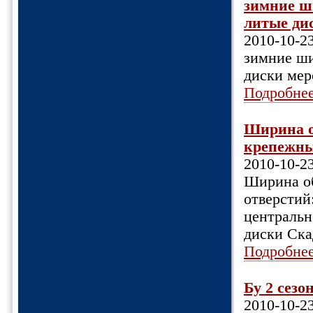
зимние ши
литые дис
2010-10-2
зимние ши
диски мерс
Подробне
Ширина об
крепежных
2010-10-2
Ширина об
отверстий
центральн
диски Ска
Подробне
Бу 2 сезо
2010-10-2