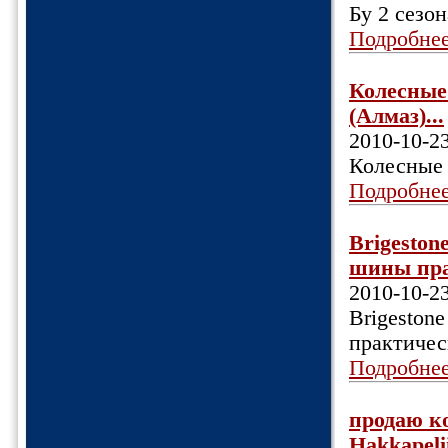
Бу 2 сезо
Подробне
Колесные 
(Алмаз)...
2010-10-2
Колесные 
Подробне
Brigestone
шины пра
2010-10-2
Brigestone
практичес
Подробне
продаю ко
Hakkapeli