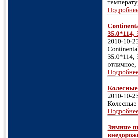
температу
Подробне
Continent
35.0*114,
2010-10-2
Continenta
35.0*114,
отличное, 
Подробне
Колесные 
2010-10-2
Колесные 
Подробне
Зимние ш
внедорожн