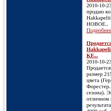
2010-10-2
продаю ко
Hakkapeli
НОВОЕ..
Подробне
Продаетс
Hakkapeli
KF...
2010-10-2
Продается
размер 21
цвета (Ге
Форестер.
сезона). 
отличном 
результат