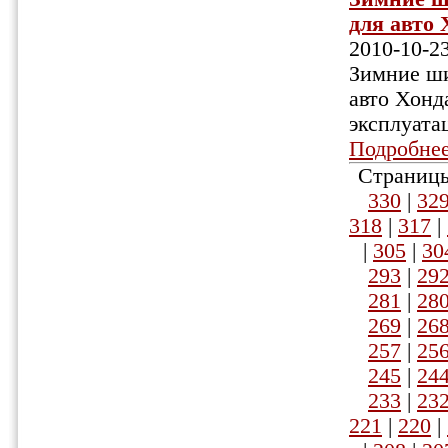
для авто 
2010-10-2
Зимние ши
авто Хонд
эксплуата
Подробне
Страницы
330
|
32
318
|
317
|
|
305
|
30
293
|
29
281
|
28
269
|
26
257
|
25
245
|
24
233
|
23
221
|
220
|