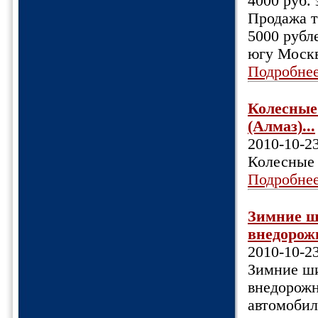
4000 руб. 
Продажа т
5000 рубл
югу Моск
Подробне
Колесные 
(Алмаз)...
2010-10-2
Колесные 
Подробне
Зимние ш
внедорожн
2010-10-2
Зимние ши
внедорожн
автомобил