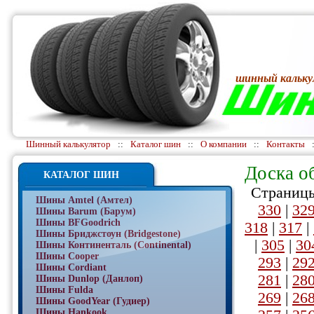
шинный кальку
Шинный калькулятор
::
Каталог шин
::
О компании
::
Контакты
Доска о
КАТАЛОГ ШИН
Страницы
Шины Amtel (Амтел)
330
|
32
Шины Barum (Барум)
Шины BFGoodrich
318
|
317
|
Шины Бриджстоун (Bridgestone)
|
305
|
30
Шины Континенталь (Continental)
Шины Cooper
293
|
29
Шины Cordiant
281
|
28
Шины Dunlop (Данлоп)
Шины Fulda
269
|
26
Шины GoodYear (Гудиер)
Шины Hankook