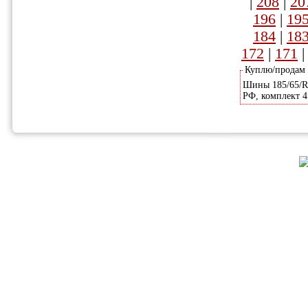
|
208
|
20
196
|
19
184
|
18
172
|
171
Куплю/продам
Шины 185/65/R-
РФ, комплект 4