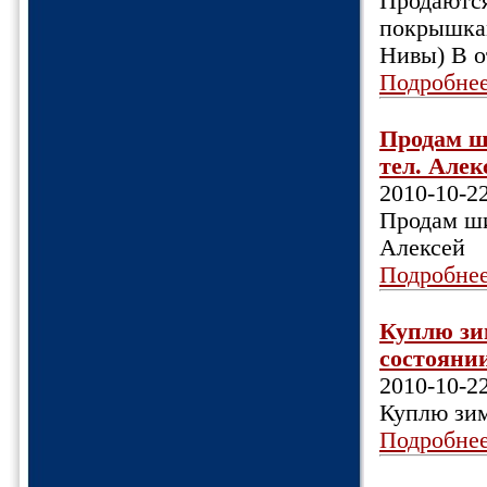
Продаются
покрышка
Нивы) В о
Подробне
Продам ш
тел. Алекс
2010-10-2
Продам ши
Алексей
Подробне
Куплю зи
состоянии.
2010-10-2
Куплю зим
Подробне