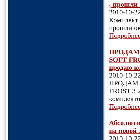
, прошли 
2010-10-2
Комплект 
прошли ок
Подробне
ПРОДАМ 
SOFT FR
продаю ко
2010-10-2
ПРОДАМ 
FROST 3 
комплекто
Подробне
Абсолютн
на новой 
2010-10-2