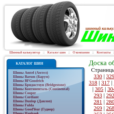
шинный кальку
Шинный калькулятор
::
Каталог шин
::
О компании
::
Контакты
Доска о
КАТАЛОГ ШИН
Страницы
Шины Amtel (Амтел)
330
|
32
Шины Barum (Барум)
Шины BFGoodrich
318
|
317
|
Шины Бриджстоун (Bridgestone)
|
305
|
30
Шины Континенталь (Continental)
Шины Cooper
293
|
29
Шины Cordiant
281
|
28
Шины Dunlop (Данлоп)
Шины Fulda
269
|
26
Шины GoodYear (Гудиер)
Шины Hankook