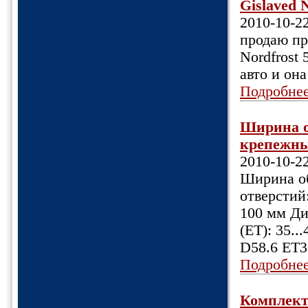
Gislaved 
2010-10-2
продаю пр
Nordfrost
авто и она
Подробне
Ширина об
крепежных
2010-10-2
Ширина об
отверстий:
100 мм Ди
(ET): 35.
D58.6 ET3
Подробне
Комплект