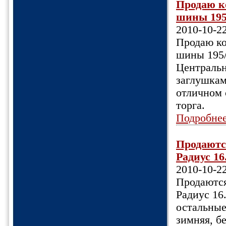
Продаю ко
шины 195
2010-10-2
Продаю ко
шины 195/
Центрально
заглушкам
отличном 
торга.
Подробне
Продаютс
Радиус 16
2010-10-2
Продаются
Радиус 16
остальные 
зимняя, б