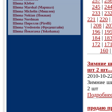
257
|
25
Шины Kleber
245
|
24
Шины Marshal (Маршал)
Шины Michelin (Мишлен)
233
|
23
Шины Nokian (Нокиан)
221
|
220
|
Шины Nordman
Шины Пирелли (Pirelli)
|
208
|
20
Шины Vredestein (Фредештайн)
196
|
19
Шины Йокогама (Yokohama)
184
|
18
172
|
17
160
Зимние ши
шт 2 шт...
2010-10-2
Зимние ши
2 шт
Подробне
продаю п