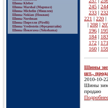
257
|
25
Шины Kleber
245
|
24
Шины Marshal (Маршал)
Шины Michelin (Мишлен)
233
|
23
Шины Nokian (Нокиан)
221
|
220
|
Шины Nordman
Шины Пирелли (Pirelli)
|
208
|
20
Шины Vredestein (Фредештайн)
196
|
19
Шины Йокогама (Yokohama)
184
|
18
172
|
17
160
|
15
Шины зим
шт., прода
2010-10-2
Шины зимн
продаю
Подробне