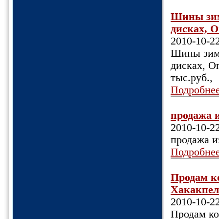
Шины зим.
дисках, Оп
2010-10-2
Шины зим.
дисках, Оп
тыс.руб.,
Подробне
продажа и
2010-10-2
продажа и
Подробне
Продам к
Хакакпели
2010-10-2
Продам ко