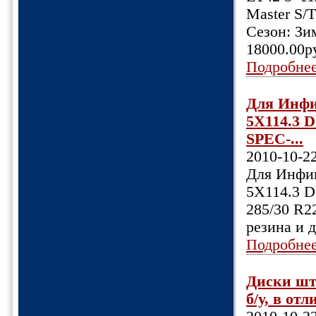
Master S/
Сезон: Зи
18000.00ру
Подробне
Для Инф
5X114.3
SPEC-...
2010-10-2
Для Инфи
5X114.3 
285/30 R2
резина и
Подробне
Диски шт
б/у, в отл