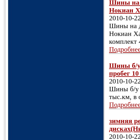
Шины на 
Нокиан Ха
2010-10-2
Шины на д
Нокиан Хак
комплект 4
Подробне
Шины б/у
пробег 10 
2010-10-2
Шины б/у 
тыс.км, в 
Подробне
зимняя ре
дисках(Ни
2010-10-2