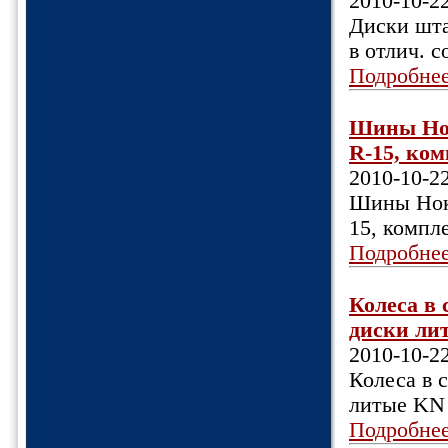
2010-10-2
Диски шта
в отлич. с
Подробне
Шины Нок
R-15, ком
2010-10-2
Шины Ноки
15, компле
Подробне
Колеса в 
диски лит
2010-10-2
Колеса в 
литые KN 
Подробне