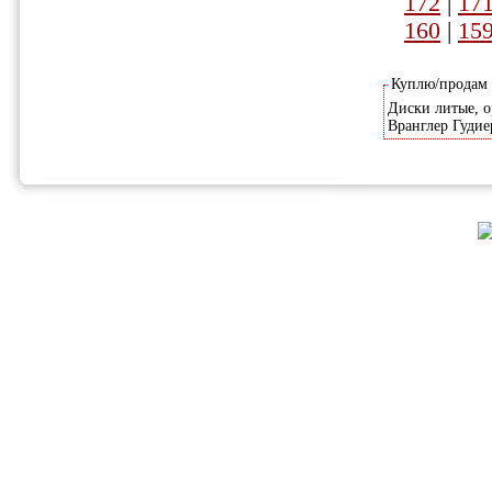
172
|
17
160
|
15
Куплю/продам
Диски литые, о
Вранглер Гудиер