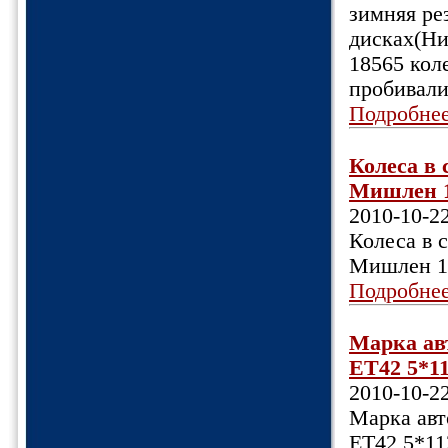
зимняя ре
дисках(Ни
18565 кол
пробивалис
Подробне
Колеса в 
Мишлен 19
2010-10-2
Колеса в 
Мишлен 19
Подробне
Марка авт
ET42 5*11
2010-10-2
Марка авто
ET42 5*11