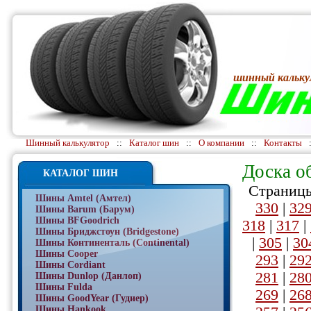
шинный кальку
Шинный калькулятор
::
Каталог шин
::
О компании
::
Контакты
Доска о
КАТАЛОГ ШИН
Страницы
Шины Amtel (Амтел)
330
|
32
Шины Barum (Барум)
Шины BFGoodrich
318
|
317
|
Шины Бриджстоун (Bridgestone)
|
305
|
30
Шины Континенталь (Continental)
Шины Cooper
293
|
29
Шины Cordiant
281
|
28
Шины Dunlop (Данлоп)
Шины Fulda
269
|
26
Шины GoodYear (Гудиер)
Шины Hankook