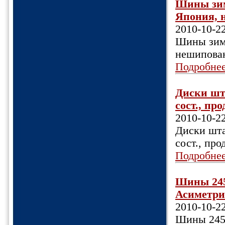
Шины зим
Япония, н
2010-10-2
Шины зимн
нешипован
Подробне
Диски шта
сост., про
2010-10-2
Диски штам
сост., про
Подробне
Шины 245/
Асиметрик
2010-10-2
Шины 245/