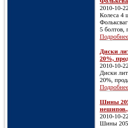
Фольксваг
2010-10-2
Колеса 4 ш
Фольксваг
5 болтов, 
Подробне
Диски лит
20%, прод
2010-10-2
Диски лит
20%, прод
Подробне
Шины 205
нешипов.,
2010-10-2
Шины 205/