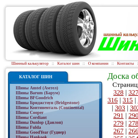
шинный кальку
Шинный калькулятор
::
Каталог шин
::
О компании
::
Контакты
Доска о
КАТАЛОГ ШИН
Страниц
Шины Amtel (Амтел)
328
|
32
Шины Barum (Барум)
Шины BFGoodrich
316
|
315
|
Шины Бриджстоун (Bridgestone)
|
303
|
30
Шины Континенталь (Continental)
Шины Cooper
291
|
29
Шины Cordiant
279
|
27
Шины Dunlop (Данлоп)
Шины Fulda
267
|
26
Шины GoodYear (Гудиер)
Шины Hankook