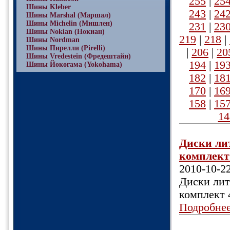
255
|
25
Шины Kleber
243
|
24
Шины Marshal (Маршал)
Шины Michelin (Мишлен)
231
|
23
Шины Nokian (Нокиан)
219
|
218
|
Шины Nordman
Шины Пирелли (Pirelli)
|
206
|
20
Шины Vredestein (Фредештайн)
194
|
19
Шины Йокогама (Yokohama)
182
|
18
170
|
16
158
|
15
14
Диски лит
комплект 
2010-10-2
Диски литы
комплект 4
Подробне