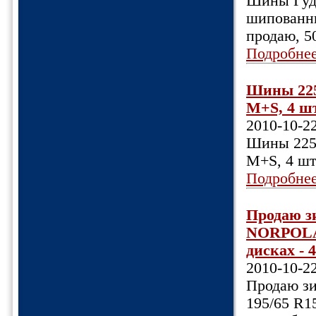
Шины Гуди
шипованны
продаю, 5
Подробне
Шины 225/
M+S, 4 шт.
2010-10-2
Шины 225/
M+S, 4 шт.
Подробне
Продаю 
NORPOLAR
дисках - 4
2010-10-2
Продаю з
195/65 R1