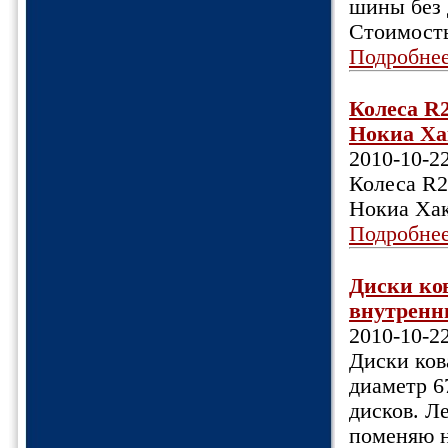
шины без 
Стоимость
Подробне
Колеса R2
Нокиа Ха
2010-10-2
Колеса R2
Нокиа Хак
Подробне
Диски ко
внутренни
2010-10-2
Диски ков
диаметр 6
дисков. Л
поменяю на