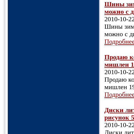
Шины зимн
можно с д
2010-10-2
Шины зимн
можно с д
Подробне
Продаю к
мишлен 19
2010-10-2
Продаю ко
мишлен 19
Подробне
Диски ли
рисунок 5
2010-10-2
Диски лит