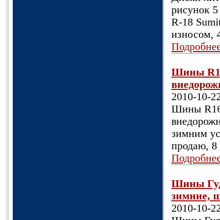
рисунок 5
R-18 Sumi
износом, 
Подробне
Шины R16
внедорожн
2010-10-2
Шины R16 
внедорожн
зимним усл
продаю, 8
Подробне
Шины Гуди
зимние, ш
2010-10-2