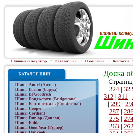
шинный кальку
Шинный калькулятор
::
Каталог шин
::
О компании
::
Контакты
Доска о
КАТАЛОГ ШИН
Страниц
Шины Amtel (Амтел)
324
|
32
Шины Barum (Барум)
Шины BFGoodrich
312
|
311
|
Шины Бриджстоун (Bridgestone)
|
299
|
29
Шины Континенталь (Continental)
Шины Cooper
287
|
28
Шины Cordiant
275
|
27
Шины Dunlop (Данлоп)
Шины Fulda
263
|
26
Шины GoodYear (Гудиер)
Шины Hankook