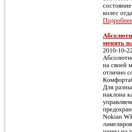
состояние
колес отда
Подробне
Абсолютн
менять на
2010-10-2
Абсолютно
на своей 
отлично с
Комфортаб
Для разны
наклона к
управляем
предохран
Nokian WR
ламелиров
шины на п