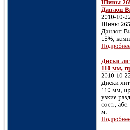
Шины 265/
Данлоп Ви
2010-10-2
Шины 265/5
Данлоп Ви
15%, комп.
Подробне
Диски лит
110 мм, п
2010-10-2
Диски литы
110 мм, п
узкие разд
сост., абс
м.
Подробне