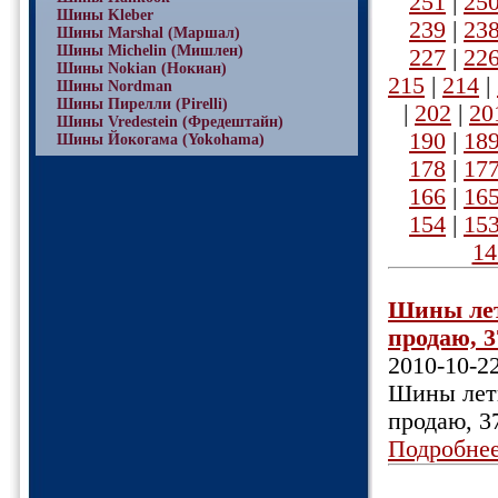
251
|
25
Шины Kleber
239
|
23
Шины Marshal (Маршал)
Шины Michelin (Мишлен)
227
|
22
Шины Nokian (Нокиан)
215
|
214
|
Шины Nordman
Шины Пирелли (Pirelli)
|
202
|
20
Шины Vredestein (Фредештайн)
190
|
18
Шины Йокогама (Yokohama)
178
|
17
166
|
16
154
|
15
14
Шины летн
продаю, 3
2010-10-2
Шины летни
продаю, 3
Подробне