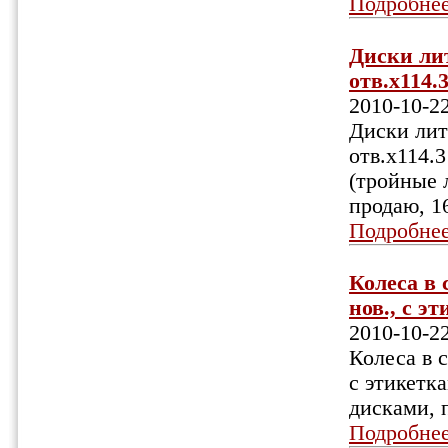
Подробне
Диски лит
отв.х114.3
2010-10-2
Диски литы
отв.х114.3
(тройные л
продаю, 1
Подробне
Колеса в 
нов., с э
2010-10-2
Колеса в с
с этикетка
дисками, п
Подробне