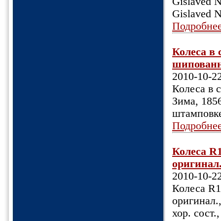
Gislaved N
Gislaved N
Подробне
Колеса в 
шипованн
2010-10-2
Колеса в 
Зима, 185
штамповке
Подробне
Колеса R1
оригинал.,
2010-10-2
Колеса R1
оригинал.,
хор. сост.