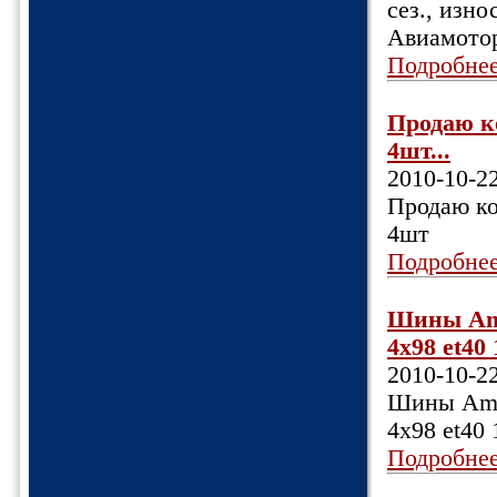
сез., изно
Авиамотор
Подробне
Продаю ко
4шт...
2010-10-2
Продаю ко
4шт
Подробне
Шины Amt
4х98 et40
2010-10-2
Шины Amte
4х98 et40
Подробне