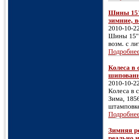
Шины 15"
зимние, в
2010-10-2
Шины 15" 
возм. с л
Подробне
Колеса в 
шипованн
2010-10-2
Колеса в 
Зима, 185
штамповке
Подробне
Зимняя ре
реально н