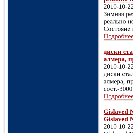
2010-10-2
Зимняя ре
реально н
Состояие 
Подробне
диски ста
алмера, п
2010-10-2
диски ста
алмера, пр
сост.-3000
Подробне
Gislaved 
Gislaved N
2010-10-2