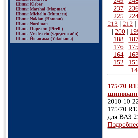
249
|
24
Шины Kleber
237
|
23
Шины Marshal (Маршал)
Шины Michelin (Мишлен)
225
|
22
Шины Nokian (Нокиан)
213
|
212
|
Шины Nordman
Шины Пирелли (Pirelli)
|
200
|
19
Шины Vredestein (Фредештайн)
188
|
18
Шины Йокогама (Yokohama)
176
|
17
164
|
16
152
|
15
14
175/70 R1
шипованны
2010-10-2
175/70 R1
для ВАЗ 2
Подробне