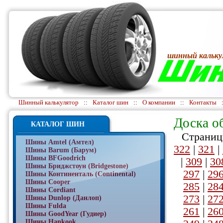
шинный кальку
Шинный калькулятор
::
Каталог шин
::
О компании
::
Контакты
Доска о
КАТАЛОГ ШИН
Страниц
Шины Amtel (Амтел)
322
|
321
|
Шины Barum (Барум)
Шины BFGoodrich
|
309
|
30
Шины Бриджстоун (Bridgestone)
297
|
29
Шины Континенталь (Continental)
Шины Cooper
285
|
28
Шины Cordiant
273
|
27
Шины Dunlop (Данлоп)
Шины Fulda
261
|
26
Шины GoodYear (Гудиер)
Шины Hankook