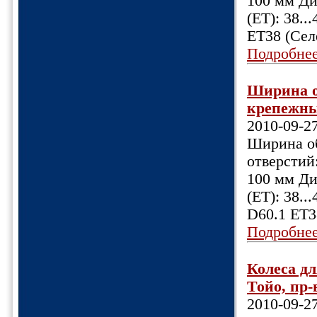
100 мм Ди
(ET): 38.
ET38 (Сел
Подробне
Ширина об
крепежных
2010-09-2
Ширина об
отверстий:
100 мм Ди
(ET): 38.
D60.1 ET3
Подробне
Колеса дл
Тойо, пр-
2010-09-2