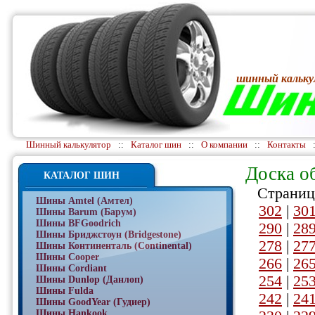
шинный кальку
Шинный калькулятор
::
Каталог шин
::
О компании
::
Контакты
Доска о
КАТАЛОГ ШИН
Страниц
Шины Amtel (Амтел)
302
|
30
Шины Barum (Барум)
Шины BFGoodrich
290
|
28
Шины Бриджстоун (Bridgestone)
278
|
27
Шины Континенталь (Continental)
Шины Cooper
266
|
26
Шины Cordiant
254
|
25
Шины Dunlop (Данлоп)
Шины Fulda
242
|
24
Шины GoodYear (Гудиер)
Шины Hankook