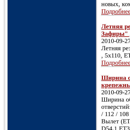
новых, ко
Подробне
Летняя ре
Зафиры" , 
2010-09-2
Летняя ре
, 5х110, Е
Подробне
Ширина об
крепежных
2010-09-2
Ширина об
отверстий:
/ 112 / 10
Вылет (ET
D54.1 ET3