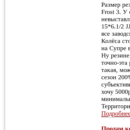
Размер ре
Frost 3. У
невыставл
15*6.1/2 J
все заводс
Колёса ст
на Супре 
Ну резине
точно-эта
такая, мож
сезон 200
субъектив
хочу 5000
минимальн
Территори
Подробне
Продам ко