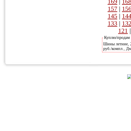
169
|
16
157
|
15
145
|
14
133
|
13
121
Куплю/продам
Шины летние, 20
руб./компл., Д