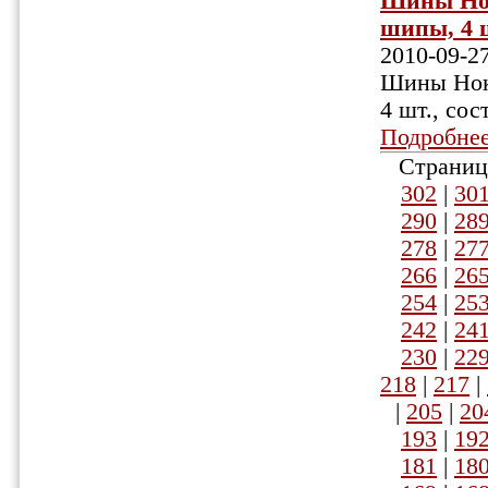
Шины Нок
шипы, 4 шт
2010-09-2
Шины Ноки
4 шт., сос
Подробне
Страниц
302
|
30
290
|
28
278
|
27
266
|
26
254
|
25
242
|
24
230
|
22
218
|
217
|
|
205
|
20
193
|
19
181
|
18