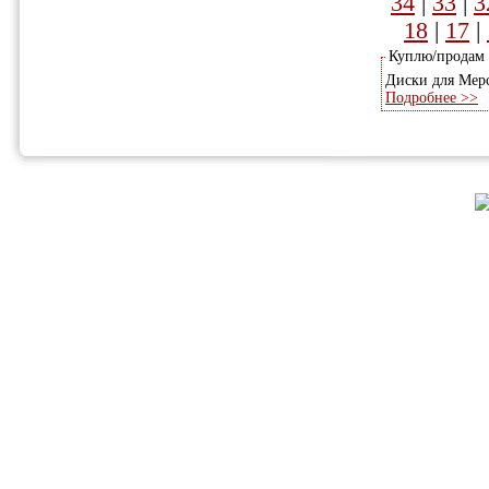
34
|
33
|
3
18
|
17
|
Куплю/продам
Диски для Мерс
Подробнее >>