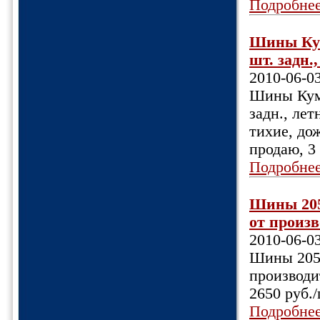
Подробне
Шины Кумх
шт. задн.
2010-06-0
Шины Кумх
задн., ле
тихие, дож
продаю, 3 
Подробне
Шины 205/
от произв
2010-06-0
Шины 205/
производи
2650 руб./
Подробне