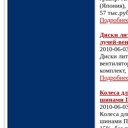
(Япония), 
57 тыс.руб
Подробне
Диски ли
лучей-вен
2010-06-0
Диски лит
вентилятор
комплект,
Подробне
Колеса дл
шинами Пи
2010-06-0
Колеса дл
шинами Пи