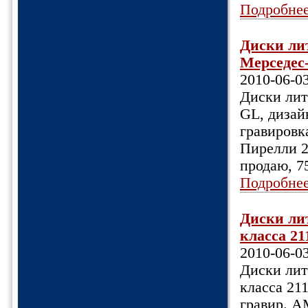
Подробне
Диски ли
Мерседес-
2010-06-0
Диски лит
GL, дизай
гравировк
Пирелли 29
продаю, 7
Подробне
Диски ли
класса 211
2010-06-0
Диски лит
класса 211
гравир. A