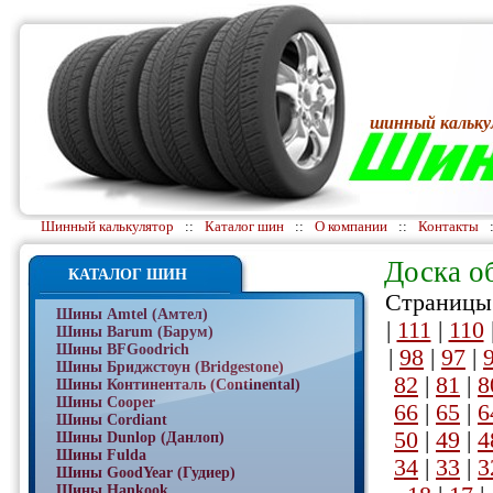
шинный кальку
Шинный калькулятор
::
Каталог шин
::
О компании
::
Контакты
Доска о
КАТАЛОГ ШИН
Страницы:
Шины Amtel (Амтел)
|
111
|
110
Шины Barum (Барум)
Шины BFGoodrich
|
98
|
97
|
Шины Бриджстоун (Bridgestone)
82
|
81
|
8
Шины Континенталь (Continental)
Шины Cooper
66
|
65
|
6
Шины Cordiant
50
|
49
|
4
Шины Dunlop (Данлоп)
Шины Fulda
34
|
33
|
3
Шины GoodYear (Гудиер)
Шины Hankook