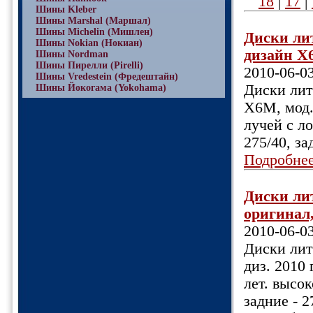
18
|
17
|
Шины Kleber
Шины Marshal (Маршал)
Шины Michelin (Мишлен)
Диски лит
Шины Nokian (Нокиан)
дизайн X6
Шины Nordman
Шины Пирелли (Pirelli)
2010-06-0
Шины Vredestein (Фредештайн)
Диски лит
Шины Йокогама (Yokohama)
X6М, мод.
лучей с ло
275/40, за
Подробне
Диски лит
оригинал,
2010-06-0
Диски лит
диз. 2010 
лет. высо
задние - 2