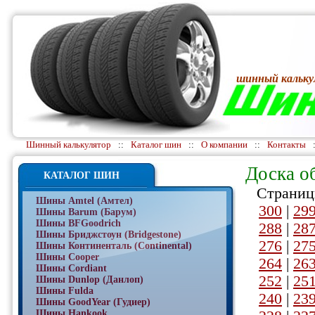
шинный кальку
Шинный калькулятор
::
Каталог шин
::
О компании
::
Контакты
Доска о
КАТАЛОГ ШИН
Страниц
Шины Amtel (Амтел)
300
|
29
Шины Barum (Барум)
Шины BFGoodrich
288
|
28
Шины Бриджстоун (Bridgestone)
276
|
27
Шины Континенталь (Continental)
Шины Cooper
264
|
26
Шины Cordiant
252
|
25
Шины Dunlop (Данлоп)
Шины Fulda
240
|
23
Шины GoodYear (Гудиер)
Шины Hankook