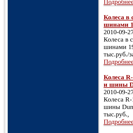
Подробне
Колеса в 
шинами 1
2010-09-2
Колеса в 
шинами 19
тыс.руб./
Подробне
Колеса R
и шины Du
2010-09-2
Колеса R-
шины Dunl
тыс.руб.,
Подробне