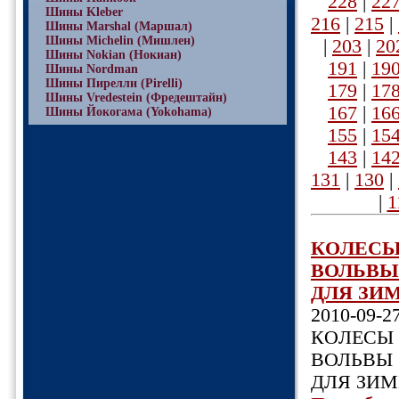
228
|
22
Шины Kleber
216
|
215
|
Шины Marshal (Маршал)
Шины Michelin (Мишлен)
|
203
|
20
Шины Nokian (Нокиан)
191
|
19
Шины Nordman
Шины Пирелли (Pirelli)
179
|
17
Шины Vredestein (Фредештайн)
167
|
16
Шины Йокогама (Yokohama)
155
|
15
143
|
14
131
|
130
|
|
1
КOЛЕСЫ
ВОЛЬВЫ 
ДЛЯ ЗИМ
2010-09-2
КOЛЕСЫ 
ВОЛЬВЫ 
ДЛЯ ЗИМЫ