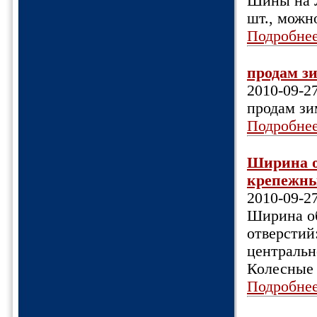
Шины на Л
шт., можн
Подробне
продам зи
2010-09-2
продам зи
Подробне
Ширина об
крепежных
2010-09-2
Ширина об
отверстий
центрально
Колесные 
Подробне