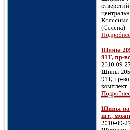
отверстий
центрально
Колесные 
(Селена)
Подробне
Шины 205
91Т, пр-во
2010-09-2
Шины 205х
91Т, пр-во
комплект
Подробне
Шины на Л
шт., можн
2010-09-2