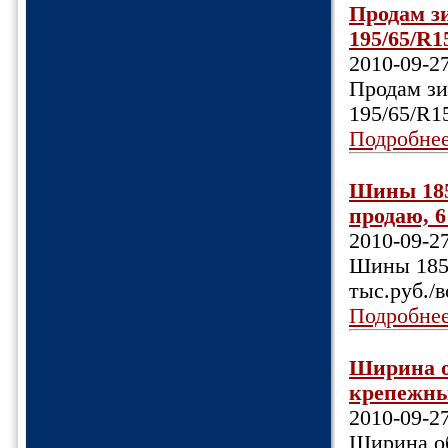
Продам з
195/65/R1
2010-09-2
Продам зи
195/65/R1
Подробне
Шины 185/
продаю, 6 
2010-09-2
Шины 185/
тыс.руб./в
Подробне
Ширина об
крепежных
2010-09-2
Ширина об