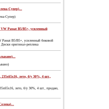
лена-Супер)...
ена-Супер)
 VW Passat B5/B5+, усиленный
W Passat B5/B5+, усиленный боковой
ь. Диски оригинал-реплика
львано)...
ьвано)
35х65х16, лето, б/у 30%, 4 шт.,
х65х16, лето, б/у 30%, 4 шт., продаю,
елена)...