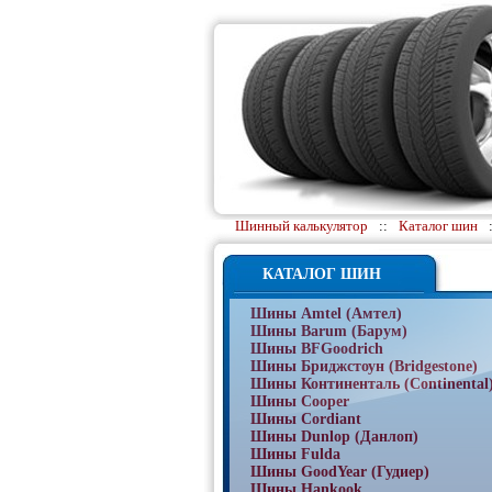
Шинный калькулятор
::
Каталог шин
КАТАЛОГ ШИН
Шины Amtel (Амтел)
Шины Barum (Барум)
Шины BFGoodrich
Шины Бриджстоун (Bridgestone)
Шины Континенталь (Continental
Шины Cooper
Шины Cordiant
Шины Dunlop (Данлоп)
Шины Fulda
Шины GoodYear (Гудиер)
Шины Hankook