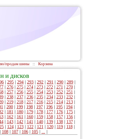
лю/продам шины
::
Корзина
н и дисков
96
|
295
|
294
|
293
|
292
|
291
|
290
|
289
|
77
|
276
|
275
|
274
|
273
|
272
|
271
|
270
|
58
|
257
|
256
|
255
|
254
|
253
|
252
|
251
|
39
|
238
|
237
|
236
|
235
|
234
|
233
|
232
|
20
|
219
|
218
|
217
|
216
|
215
|
214
|
213
|
01
|
200
|
199
|
198
|
197
|
196
|
195
|
194
|
82
|
181
|
180
|
179
|
178
|
177
|
176
|
175
|
63
|
162
|
161
|
160
|
159
|
158
|
157
|
156
|
44
|
143
|
142
|
141
|
140
|
139
|
138
|
137
|
25
|
124
|
123
|
122
|
121
|
120
|
119
|
118
|
|
108
|
107
|
106
|
105
|
...
|