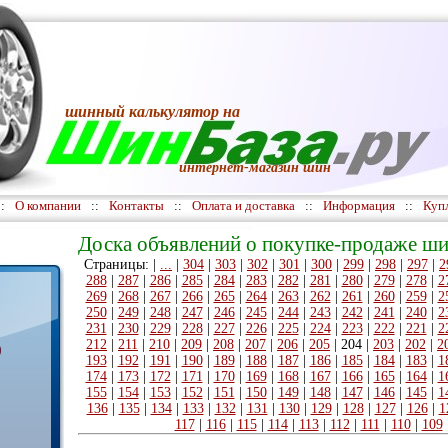
шинный калькулятор
на
интернет-магазин шин
::
О компании
::
Контакты
::
Оплата и доставка
::
Информация
::
Куп
Доска объявлений о покупке-продаже ши
Страницы: |
...
|
304
|
303
|
302
|
301
|
300
|
299
|
298
|
297
|
2
288
|
287
|
286
|
285
|
284
|
283
|
282
|
281
|
280
|
279
|
278
|
2
269
|
268
|
267
|
266
|
265
|
264
|
263
|
262
|
261
|
260
|
259
|
2
250
|
249
|
248
|
247
|
246
|
245
|
244
|
243
|
242
|
241
|
240
|
2
231
|
230
|
229
|
228
|
227
|
226
|
225
|
224
|
223
|
222
|
221
|
2
212
|
211
|
210
|
209
|
208
|
207
|
206
|
205
|
204
|
203
|
202
|
2
)
193
|
192
|
191
|
190
|
189
|
188
|
187
|
186
|
185
|
184
|
183
|
1
174
|
173
|
172
|
171
|
170
|
169
|
168
|
167
|
166
|
165
|
164
|
1
155
|
154
|
153
|
152
|
151
|
150
|
149
|
148
|
147
|
146
|
145
|
1
136
|
135
|
134
|
133
|
132
|
131
|
130
|
129
|
128
|
127
|
126
|
1
117
|
116
|
115
|
114
|
113
|
112
|
111
|
110
|
109