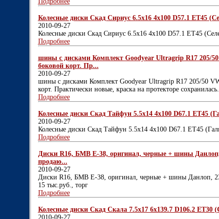
Подробнее
Колесные диски Скад Сириус 6.5x16 4x100 D57.1 ET45 (Се
2010-09-27
Колесные диски Скад Сириус 6.5x16 4x100 D57.1 ET45 (Сел
Подробнее
шины с дисками Комплект Goodyear Ultragrip R17 205/50
боковой корт. Пр...
2010-09-27
шины с дисками Комплект Goodyear Ultragrip R17 205/50 V
корт. Практически новые, краска на протекторе сохранилас
Подробнее
Колесные диски Скад Тайфун 5.5x14 4x100 D67.1 ET45 (Га
2010-09-27
Колесные диски Скад Тайфун 5.5x14 4x100 D67.1 ET45 (Гал
Подробнее
Диски R16, БМВ Е-38, оригинал, черные + шины Данлоп, 2
продаю...
2010-09-27
Диски R16, БМВ Е-38, оригинал, черные + шины Данлоп, 235
15 тыс.руб., торг
Подробнее
Колесные диски Скад Скала 7.5x17 6x139.7 D106.2 ET30 (С
2010-09-27