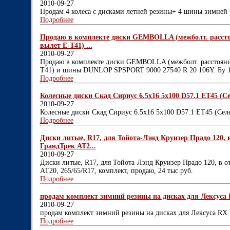
2010-09-27
Продам 4 колеса с дисками летней резины+ 4 шины зимней 
Подробнее
Продаю в комплекте диски GEMBOLLA (межболт. расстоян
вылет Е-Т41) ...
2010-09-27
Продаю в комплекте диски GEMBOLLA (межболт. расстояние 
Т41) и шины DUNLOP SPSPORT 9000 27540 R 20 106Y. Бу 1
Подробнее
Колесные диски Скад Сириус 6.5x16 5x100 D57.1 ET45 (Сел
2010-09-27
Колесные диски Скад Сириус 6.5x16 5x100 D57.1 ET45 (Сел
Подробнее
Диски литые, R17, для Тойота-Лэнд Круизер Прадо 120, в
ГрандТрек АТ2...
2010-09-27
Диски литые, R17, для Тойота-Лэнд Круизер Прадо 120, в о
АТ20, 265/65/R17, комплект, продаю, 24 тыс.руб.
Подробнее
продам комплект зимний резины на дисках для Лексуса R
2010-09-27
продам комплект зимний резины на дисках для Лексуса RX 
Подробнее