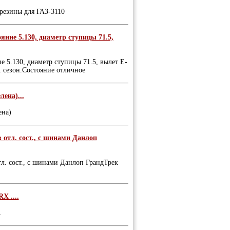
резины для ГАЗ-3110
ие 5.130, диаметр ступицы 71.5,
5.130, диаметр ступицы 71.5, вылет Е-
 сезон.Состояние отличное
ена)...
ена)
 отл. сост., с шинами Данлоп
тл. сост., с шинами Данлоп ГрандТрек
X ....
.