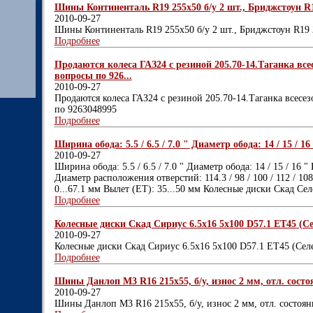
Шины Континенталь R19 255х50 б/у 2 шт., Бриджстоун R19 
2010-09-27
Шины Континенталь R19 255х50 б/у 2 шт., Бриджстоун R19 2
Подробнее
Продаются колеса ГАЗ24 с резиной 205.70-14.Таганка вс
вопросы по 926...
2010-09-27
Продаются колеса ГАЗ24 с резиной 205.70-14.Таганка всесе
по 9263048995
Подробнее
Ширина обода: 5.5 / 6.5 / 7.0 " Диаметр обода: 14 / 15 / 
2010-09-27
Ширина обода: 5.5 / 6.5 / 7.0 " Диаметр обода: 14 / 15 / 16 
Диаметр расположения отверстий: 114.3 / 98 / 100 / 112 / 1
0...67.1 мм Вылет (ET): 35...50 мм Колесные диски Скад Се
Подробнее
Колесные диски Скад Сириус 6.5x16 5x100 D57.1 ET45 (Се
2010-09-27
Колесные диски Скад Сириус 6.5x16 5x100 D57.1 ET45 (Сел
Подробнее
Шины Данлоп М3 R16 215х55, б/у, износ 2 мм, отл. состоя
2010-09-27
Шины Данлоп М3 R16 215х55, б/у, износ 2 мм, отл. состоян